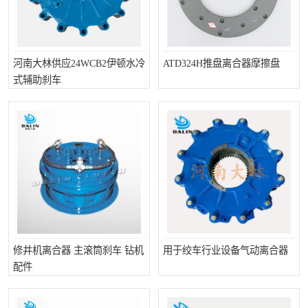
河南大林供应24WCB2伊顿水冷
ATD324H推盘离合器摩擦盘
式辅助刹车
修井机离合器 主滚筒刹车 钻机
用于绞车行业设备气动离合器
配件