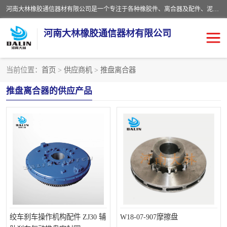
河南大林橡胶通信器材有限公司是一个专注于各种橡胶件、离合器及配件、泥浆泵及配件等产品设计制造和加工的企业。产品应用于矿山、冶金、石油、钢铁、化工、水泥、船舶、造纸、通用机械等各种大功率机械传动或制动装置。
河南大林橡胶通信器材有限公司
当前位置：
首页
>
供应商机
>
推盘离合器
推盘离合器
通风离合器
推盘离合器的供应产品
VC离合器
矿山离合器
PO隔膜离合器
气胎离合器
泥浆泵空气包胶囊
气动元件
DY隔膜式离合器
CB离合器
KB离合器
实芯轮胎
绞车刹车操作机构配件 ZJ30 辅
W18-07-907摩擦盘