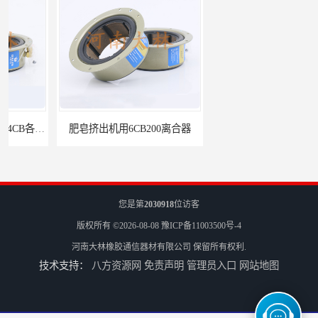
肥皂挤出机用6CB200离合器
冷镦机刹车6CB,8CB,12CB,18CB
您是第
2030918
位访客
版权所有 ©2026-08-08
豫ICP备11003500号-4
河南大林橡胶通信器材有限公司
保留所有权利.
技术支持：
八方资源网
免责声明
管理员入口
网站地图
Airflex同等6CB200离合器
冷镦机电机用小型8CB250离合器制动器刹车