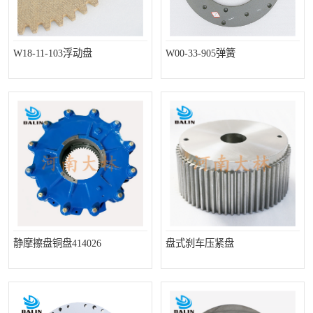
W18-11-103浮动盘
W00-33-905弹簧
静摩擦盘铜盘414026
盘式刹车压紧盘