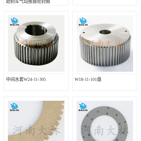
助刹车气动推盘密封圈
PTO离合器
联轴器
橡胶件
液力端配件
中间水套W24-11-305
W18-11-101盘