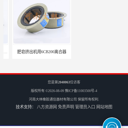
肥皂挤出机用6CB200离合器
冷镦机刹车6CB,8CB,12CB,18CB
您是第
2040063
位访客
版权所有 ©2026-08-09
豫ICP备11003500号-4
河南大林橡胶通信器材有限公司
保留所有权利.
技术支持：
八方资源网
免责声明
管理员入口
网站地图
Airflex同等6CB200离合器
冷镦机电机用小型8CB250离合器制动器刹车