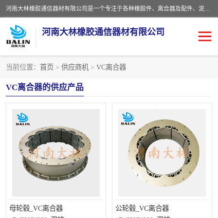
河南大林橡胶通信器材有限公司是一个专注于各种橡胶件、离合器及配件、泥浆泵及配件等产品设计制造和加工的企业。产品应用于矿山、冶金、石油、钢铁、化工、水泥、船舶、造纸、通用机械等各种大功率机械传动或制动装置。
河南大林橡胶通信器材有限公司
当前位置：
首页
>
供应商机
>
VC离合器
推盘离合器
通风离合器
VC离合器的供应产品
VC离合器
矿山离合器
PO隔膜离合器
气胎离合器
泥浆泵空气包胶囊
气动元件
DY隔膜式离合器
CB离合器
KB离合器
实芯轮胎
母轮毂_VC离合器
公轮毂_VC离合器