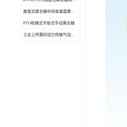
推盘式离合器中间金属盘摩擦盘18寸
PTO机械式手扳式手动离合器
工业上所需的动力传输气动离合器WCB424