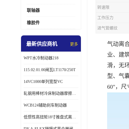
转速限
联轴器
工作压力
橡胶件
进气管螺纹
气动离
最新供应商机
更多
业、建
WPT水冷制动器218
滑，无
115.02.01.00闸瓦LT1170/250T
型、气
14VC1000单列宽型VC
60"，
轧钢用棒材冷床制动器摩擦片218
WCB124辅助刹车制动器
低惯性高扭矩18寸推盘式离合器中心盘齿盘W18-11-101
DY-A-FLEX隔膜式离合器闸瓦总成7015125A