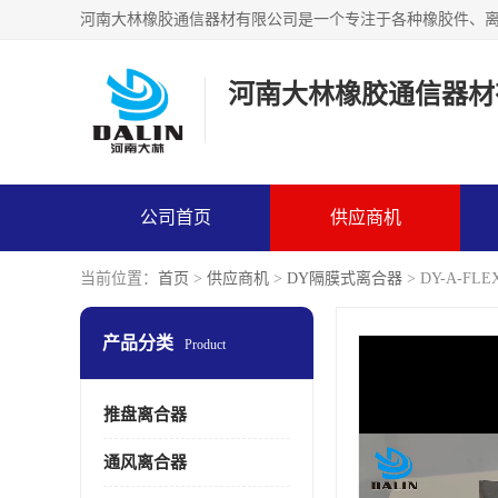
河南大林橡胶通信器材
公司首页
供应商机
当前位置：
首页
>
供应商机
>
DY隔膜式离合器
> DY-A-F
产品分类
Product
推盘离合器
通风离合器