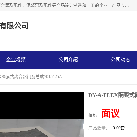
河南大林橡胶通信器材有限公司是一个专注于各种橡胶件、离合器及配件、泥浆泵及配件等产品设计制造和加工的企业。产品应用于矿山、冶金、石油、钢铁、化工、水泥、船舶、造纸、通用机械等各种大功率机械传动或制动装置。
有限公司
企业视频
公司介绍
公司动态
LEX隔膜式离合器闸瓦总成7015125A
DY-A-FLEX隔膜式
面议
价格：
产品数量：
0.00套