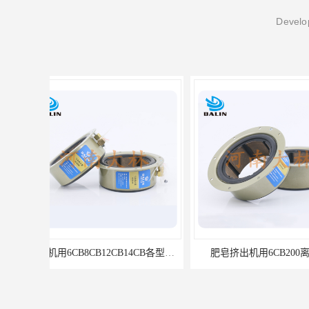
Develop
肥皂挤出机用6CB200离合器
冷镦机刹车6CB,8CB,