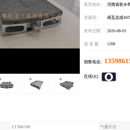
发货地址：
河南省新乡
关键词：
闸瓦总成46IN*
发布日期：
2026-08-05
阅 读 量：
1208
1359861
销售电话：
在线QQ：
LT300/100
气囊外径