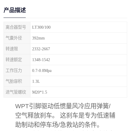
产品描述
离合器型号
LT300/100
气囊外径
392mm
转速限
2332-2667
转速额定
1348-1542
工作压力
0.7-0.8Mpa
气胎容积
1.3L
进气管螺纹
M20*1.5
WPT引脚驱动低惯量风冷应用弹簧/
空气释放刹车。 这刹车是专为低速辅
助制动和停车场/急救站的条件。