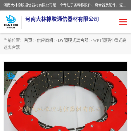
河南大林橡胶通信器材有限公司是一个专注于各种橡胶件、离合器及配件、泥浆泵及配件等产品设计制造和加工的企业。产品应用于矿山、冶金、石油、钢铁、化工、水泥、船舶、造纸、通用机械等各种大功率机械传动或制动装置。
河南大林橡胶通信器材有限公司
当前位置：
首页
>
供应商机
>
DY隔膜式离合器
> WPT隔膜推盘式高
速离合器
推盘离合器
通风离合器
VC离合器
矿山离合器
PO隔膜离合器
气胎离合器
泥浆泵空气包胶囊
气动元件
DY隔膜式离合器
CB离合器
KB离合器
实芯轮胎