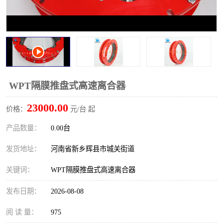
PTO离合器
联轴器
橡胶件
液力端配件
WPT隔膜推盘式高速离合器
23000.00
价格：
元/台 起
产品数量：
0.00台
发货地址：
河南省新乡辉县市城关街道
关键词：
WPT隔膜推盘式高速离合器
发布日期：
2026-08-08
阅 读 量：
975