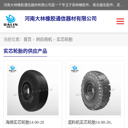
河南大林橡胶通信器材有限公司是一个专注于各种橡胶件、离合器及配件、泥浆泵及配件等产品设计制造和加工的企业。产品应用于矿山、冶金、石油、钢铁、化工、水泥、船舶、造纸、通用机械等各种大功率机械传动或制动装置。
河南大林橡胶通信器材有限公司
当前位置：
首页
>
供应商机
>
实芯轮胎
推盘离合器
通风离合器
实芯轮胎的供应产品
VC离合器
矿山离合器
PO隔膜离合器
气胎离合器
泥浆泵空气包胶囊
气动元件
DY隔膜式离合器
CB离合器
KB离合器
实芯轮胎
海绵实芯轮胎14.00-20
混料机实芯轮胎14.00-20、