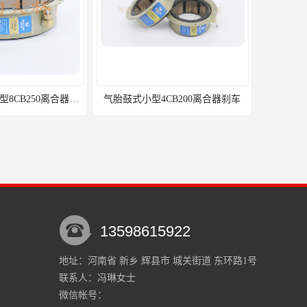
冷镦机电机用小型8CB250离合器制动器刹车
气胎鼓式小型4CB200离合器刹车
13598615922
地址：河南省 新乡 辉县市 城关街道 东环路1号
联系人：冯琳
女士
双列离合器电机使用
28CB525伊顿离合器142269KM
微信帐号：