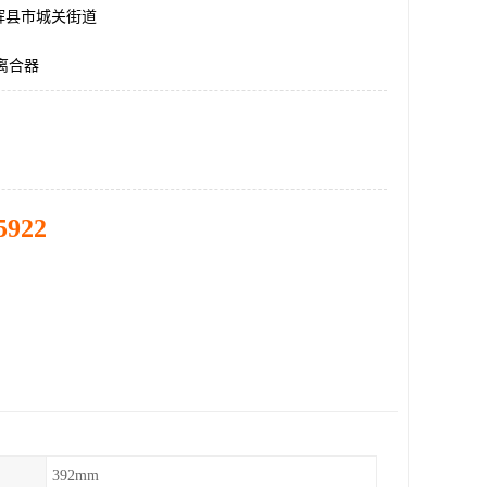
辉县市城关街道
C离合器
5922
392mm