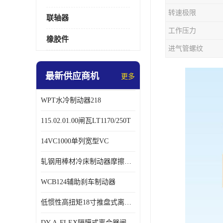
转速极限
联轴器
工作压力
橡胶件
进气管螺纹
最新供应商机
更多
WPT水冷制动器218
115.02.01.00闸瓦LT1170/250T
14VC1000单列宽型VC
轧钢用棒材冷床制动器摩擦片218
WCB124辅助刹车制动器
低惯性高扭矩18寸推盘式离合器中心盘齿盘W18-11-101
DY-A-FLEX隔膜式离合器闸瓦总成7015125A