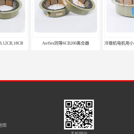
B
Airflex同等6CB200离合器
地图
轮胎成型机用14CB400离合器制动器刹车
豪沃斯同等制动器10CB300离合器
16CB500
手机网站