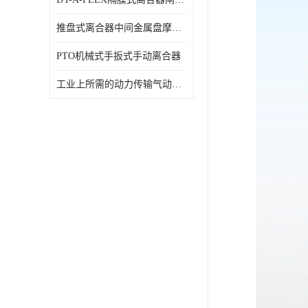
推盘式离合器中间金属盘摩擦盘18寸
PTO机械式手扳式手动离合器
工业上所需的动力传输气动离合器WCB424