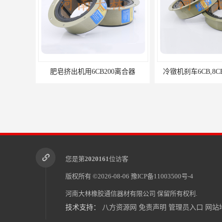
肥皂挤出机用6CB200离合器
冷镦机刹车6CB,8CB,12CB,18C
您是第
2020161
位访客
版权所有 ©2026-08-06
豫ICP备11003500号-4
河南大林橡胶通信器材有限公司
保留所有权利.
技术支持：
八方资源网
免责声明
管理员入口
网站
造纸机用气动离合器刹车CB