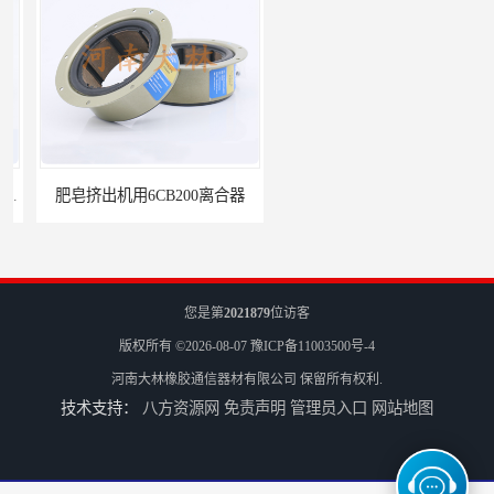
肥皂挤出机用6CB200离合器
冷镦机刹车6CB,8CB,12CB,18CB
您是第
2021879
位访客
版权所有 ©2026-08-07
豫ICP备11003500号-4
河南大林橡胶通信器材有限公司
保留所有权利.
技术支持：
八方资源网
免责声明
管理员入口
网站地图
Airflex同等6CB200离合器
冷镦机电机用小型8CB250离合器制动器刹车