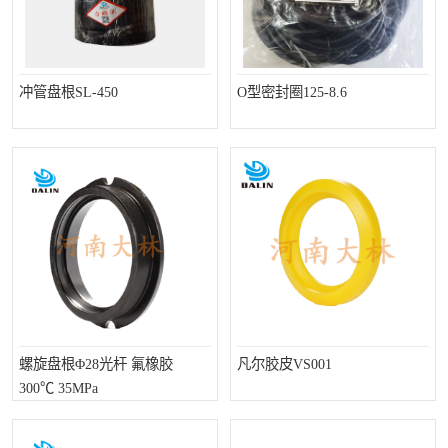
冲管盘根SL-450
O型密封圈125-8.6
螺旋盘根Φ28光杆 氟橡胶
凡尔胶皮VS001
300℃ 35MPa