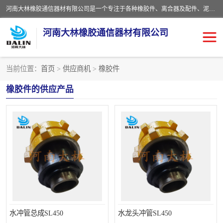
河南大林橡胶通信器材有限公司是一个专注于各种橡胶件、离合器及配件、泥浆泵及配件等产品设计制造和加工的企业。产品应用于矿山、冶金、石油、钢铁、化工、水泥、船舶、造纸、通用机械等各种大功率机械传动或制动装置。
河南大林橡胶通信器材有限公司
当前位置：
首页
>
供应商机
>
橡胶件
推盘离合器
通风离合器
橡胶件的供应产品
VC离合器
矿山离合器
PO隔膜离合器
气胎离合器
泥浆泵空气包胶囊
气动元件
DY隔膜式离合器
CB离合器
KB离合器
实芯轮胎
水冲管总成SL450
水龙头冲管SL450