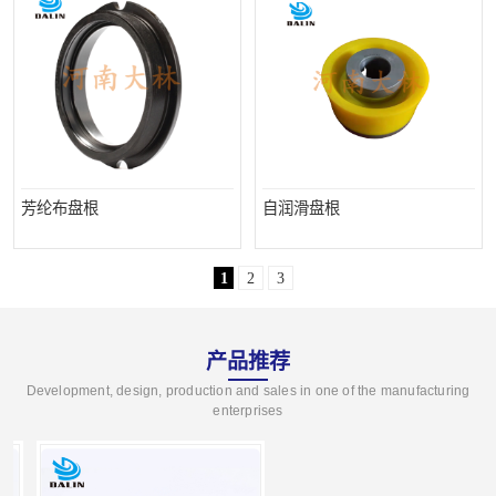
芳纶布盘根
自润滑盘根
1
2
3
产品推荐
Development, design, production and sales in one of the manufacturing
enterprises