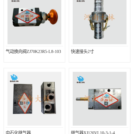
气动换向阀ZJ70K23R5-L8-103
快速接头2寸
中石化继气器
继气器XJ120VL10-3-1-4