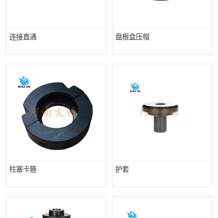
连接直通
盘根盒压帽
柱塞卡箍
护套