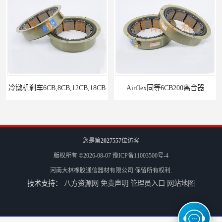
冷镦机刹车6CB,8CB,12CB,18CB
Airflex同等6CB200离合器
您是第
2027557
位访客
版权所有 ©2026-08-07
豫ICP备11003500号-4
河南大林橡胶通信器材有限公司
保留所有权利.
技术支持：
八方资源网
免责声明
管理员入口
网站地图
冷镦机电机用小型8CB250离合器制动器刹车
气胎鼓式小型4CB200离合器刹车