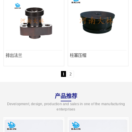
排出法兰
柱塞压帽
1
2
产品推荐
Development, design, production and sales in one of the manufacturing
enterprises