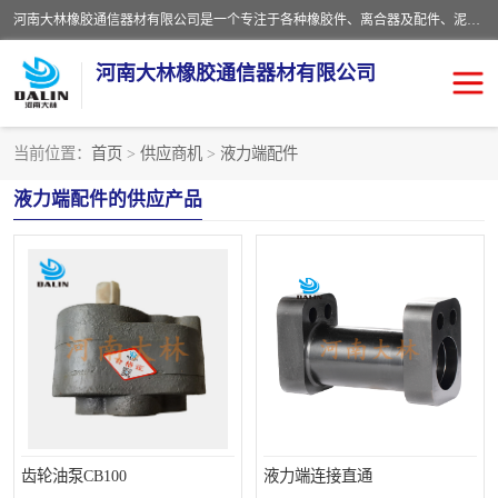
河南大林橡胶通信器材有限公司是一个专注于各种橡胶件、离合器及配件、泥浆泵及配件等产品设计制造和加工的企业。产品应用于矿山、冶金、石油、钢铁、化工、水泥、船舶、造纸、通用机械等各种大功率机械传动或制动装置。
河南大林橡胶通信器材有限公司
当前位置：
首页
>
供应商机
>
液力端配件
推盘离合器
通风离合器
液力端配件的供应产品
VC离合器
矿山离合器
PO隔膜离合器
气胎离合器
泥浆泵空气包胶囊
气动元件
DY隔膜式离合器
CB离合器
KB离合器
实芯轮胎
齿轮油泵CB100
液力端连接直通