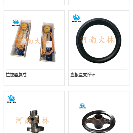
PTO离合器
联轴器
橡胶件
液力端配件
拉拔器总成
盘根盒支撑环