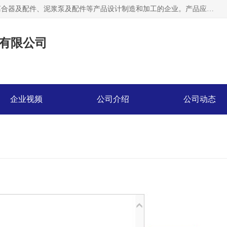
河南大林橡胶通信器材有限公司是一个专注于各种橡胶件、离合器及配件、泥浆泵及配件等产品设计制造和加工的企业。产品应用于矿山、冶金、石油、钢铁、化工、水泥、船舶、造纸、通用机械等各种大功率机械传动或制动装置。
有限公司
企业视频
公司介绍
公司动态