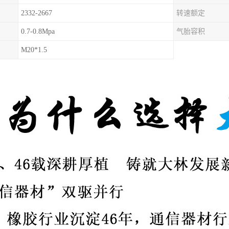
2332-2667
转速额定
0.7-0.8Mpa
气胎容积
M20*1.5