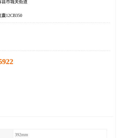
辉县市城关街道
12CB350
5922
392mm