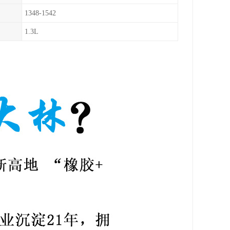
1348-1542
1.3L