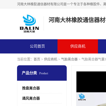
河南大林橡胶通信器材
公司首页
供应商机
当前位置：
首页
>
供应商机
>
气胎离合器
> 气胎离合器气囊12
产品分类
Product
推盘离合器
通风离合器