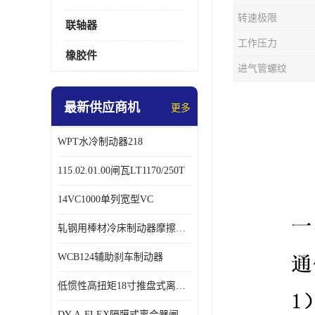
转速极限
联轴器
工作压力
橡胶件
进气管螺纹
最新供应商机
更多
WPT水冷制动器218
115.02.01.00闸瓦LT1170/250T
14VC1000单列宽型VC
轧钢用棒材冷床制动器摩擦片218
WCB124辅助刹车制动器
低惯性高扭矩18寸推盘式离合器中心盘齿盘W18-11-101
DY-A-FLEX隔膜式离合器闸瓦总成7015125A