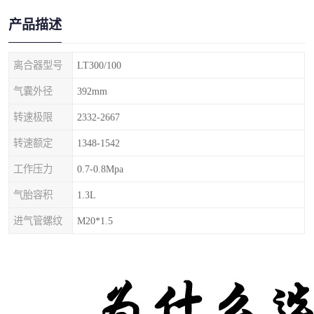
产品描述
离合器型号
LT300/100
气囊外径
392mm
转速极限
2332-2667
转速额定
1348-1542
工作压力
0.7-0.8Mpa
气胎容积
1.3L
进气管螺纹
M20*1.5