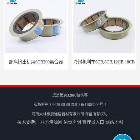
肥皂挤出机用6CB200离合器
冷镦机刹车6CB,8CB,12CB,18CB
您是第
2032893
位访客
版权所有 ©2026-08-08
豫ICP备11003500号-4
河南大林橡胶通信器材有限公司
保留所有权利.
技术支持：
八方资源网
免责声明
管理员入口
网站地图