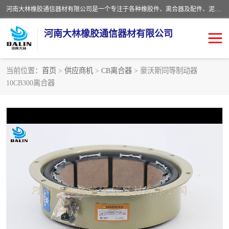
河南大林橡胶通信器材有限公司是一个专注于各种橡胶件、离合器及配件、泥浆泵及配件等产品设计制造和加工的企业。产品应用于矿山、冶金、石油、钢铁、化工、水泥、船舶、造纸、通用机械等各种大功率机械传动或制动装置。
河南大林橡胶通信器材有限公司
当前位置：
首页
>
供应商机
>
CB离合器
> 豪沃斯同等制动器
10CB300离合器
推盘离合器
通风离合器
VC离合器
矿山离合器
PO隔膜离合器
气胎离合器
泥浆泵空气包胶囊
气动元件
DY隔膜式离合器
CB离合器
KB离合器
实芯轮胎