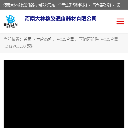
河南大林橡胶通信器材有限公司是一个专注于各种橡胶件、离合器及配件、泥浆泵及配件等产品设计制造和加工的企业。产品应用于矿山、冶金、石油、钢铁、化工、水泥、船舶、造纸、通用机械等各种大功率机械传动或制动装置。
河南大林橡胶通信器材有限公司
当前位置：
首页
>
供应商机
>
VC离合器
> 压缩环组件_VC离合器
_D42VC1200 双排
推盘离合器
通风离合器
VC离合器
矿山离合器
PO隔膜离合器
气胎离合器
泥浆泵空气包胶囊
气动元件
DY隔膜式离合器
CB离合器
KB离合器
实芯轮胎