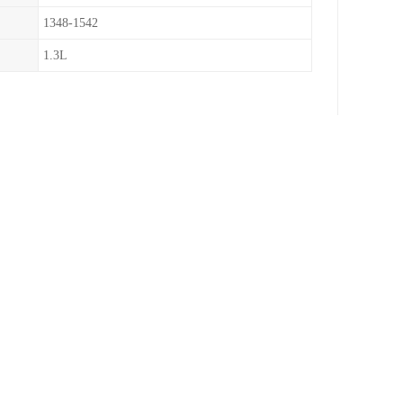
1348-1542
1.3L
从5到11in，扭矩范围从
in，扭矩范围从6216 lb.in到
件形成气腔，具有工作转速高，不受离心
的多品种设计能更好地满足各种扭矩
开摩擦盘使分离彻底，从而减少滑
口等行业。