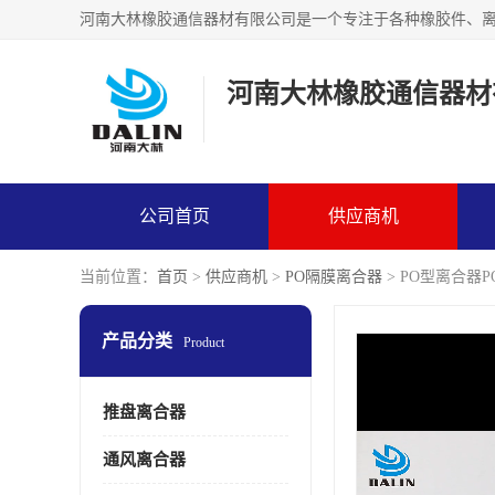
河南大林橡胶通信器材
公司首页
供应商机
当前位置：
首页
>
供应商机
>
PO隔膜离合器
> PO型离合器PO
产品分类
Product
推盘离合器
通风离合器