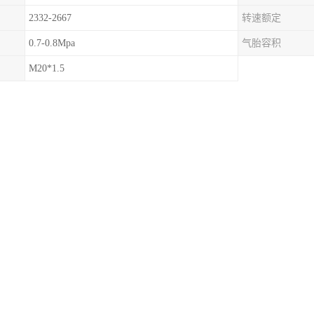
2332-2667
转速额定
0.7-0.8Mpa
气胎容积
M20*1.5
动隔膜式PO离合器
器分机械式和气压式两种，机械式PO离合器的常用规格
b.in到16200 lb.in；气压式PO离合器的规格从8in到30
000lb.in气压式PO离合器采用胶橡隔膜与金属部
等优点，可同侧或两侧传递。1，2，或3个中间齿盘
。隔膜式气囊质量轻，因而转动惯量小，专利机构分
适用于与发动机直接联接，广泛用于石油，船舶，港
域：高速引擎的动力输出，油田设备，工程机械等。