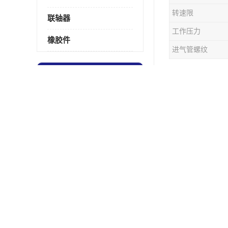
转速限
联轴器
工作压力
橡胶件
进气管螺纹
ATD气
最新供应商机
更多
PO离合
WPT水冷制动器218
1560l
115.02.01.00闸瓦LT1170/250T
1170
14VC1000单列宽型VC
力影响
轧钢用棒材冷床制动器摩擦片218
的需要
WCB124辅助刹车制动器
摩热，
低惯性高扭矩18寸推盘式离合器中心盘齿盘W18-11-101
适用领
DY-A-FLEX隔膜式离合器闸瓦总成7015125A