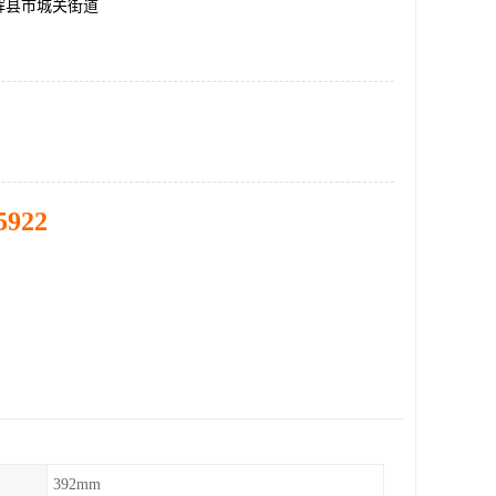
辉县市城关街道
5922
392mm