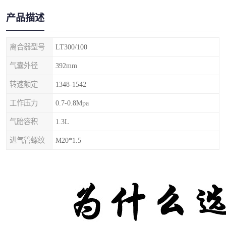
产品描述
离合器型号
LT300/100
气囊外径
392mm
转速额定
1348-1542
工作压力
0.7-0.8Mpa
气胎容积
1.3L
进气管螺纹
M20*1.5