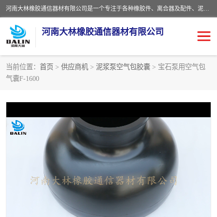
河南大林橡胶通信器材有限公司是一个专注于各种橡胶件、离合器及配件、泥浆泵及配件等产品设计制造和加工的企业。产品应用于矿山、冶金、石油、钢铁、化工、水泥、船舶、造纸、通用机械等各种大功率机械传动或制动装置。
河南大林橡胶通信器材有限公司
当前位置：
首页
>
供应商机
>
泥浆泵空气包胶囊
> 宝石泵用空气包
气囊F-1600
推盘离合器
通风离合器
VC离合器
矿山离合器
PO隔膜离合器
气胎离合器
泥浆泵空气包胶囊
气动元件
DY隔膜式离合器
CB离合器
KB离合器
实芯轮胎