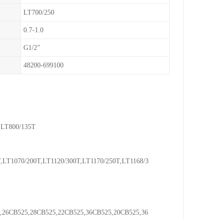
LT700/250
0.7-1.0
G1/2”
48200-699100
,LT800/135T
,LT1070/200T,LT1120/300T,LT1170/250T,LT1168/3
,26CB525,28CB525,22CB525,36CB525,20CB525,36