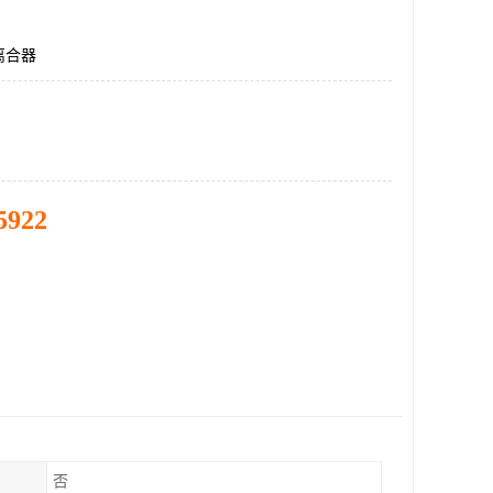
离合器
5922
否