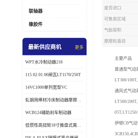
是否进口
联轴器
可售卖区域
橡胶件
气胎容积
摩擦轮直径
最新供应商机
更多
主要产品
WPT水冷制动器218
普通型气动
115.02.01.00闸瓦LT1170/250T
LT300/100T,
14VC1000单列宽型VC
通风式气动
轧钢用棒材冷床制动器摩擦片218
LT500/200T,
05T,LT1250
WCB124辅助刹车制动器
伊顿CB气
低惯性高扭矩18寸推盘式离合器中心盘齿盘W18-11-101
3CB150,4CB
DY-A-FLEX隔膜式离合器闸瓦总成7015125A