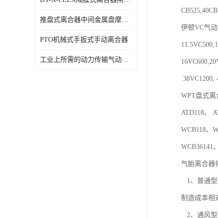
CB525,40CB
推盘式离合器中间金属盘摩擦盘18寸
伊顿VC气
PTO机械式手扳式手动离合器
11.5VC500,
工业上所需的动力传输气动离合器WCB424
16VC600,20
38VC1200, 
WPT盘式离
ATD118、 A
WCB118、W
WCB36141、W
气胎离合器
1、普通型
制造成本相
2、通风型