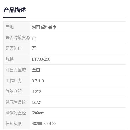
产品描述
产地
河南省辉县市
是否跨境货源
否
是否进口
否
规格
LT700/250
可售卖区域
全国
工作压力
0.7-1.0
气胎容积
4.2*2
进气管螺纹
G1/2”
摩擦轮直径
696mm
扭矩极限
48200-699100