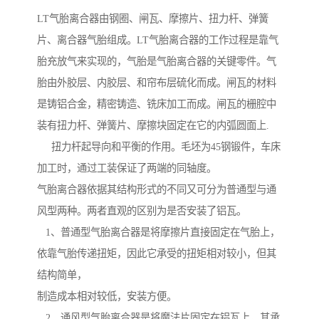
LT气胎离合器由钢圈、闸瓦、摩擦片、扭力杆、弹簧
片、离合器气胎组成。LT气胎离合器的工作过程是靠气
胎充放气来实现的，气胎是气胎离合器的关键零件。气
胎由外胶层、内胶层、和帘布层硫化而成。闸瓦的材料
是铸铝合金，精密铸造、铣床加工而成。闸瓦的栅腔中
装有扭力杆、弹簧片、摩擦块固定在它的内弧圆面上.
扭力杆起导向和平衡的作用。毛坯为45钢锻件，车床
加工时，通过工装保证了两端的同轴度。
气胎离合器依据其结构形式的不同又可分为普通型与通
风型两种。两者直观的区别为是否安装了铝瓦。
1、普通型气胎离合器是将摩擦片直接固定在气胎上，
依靠气胎传递扭矩，因此它承受的扭矩相对较小，但其
结构简单，
制造成本相对较低，安装方便。
2、通风型气胎离合器是将魔法片固定在铝瓦上，其承