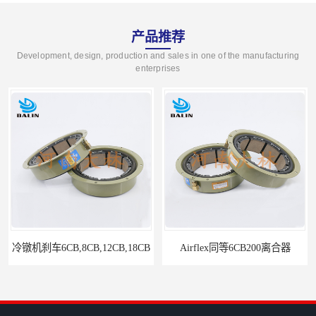
产品推荐
Development, design, production and sales in one of the manufacturing
enterprises
Airflex同等6CB200离合器