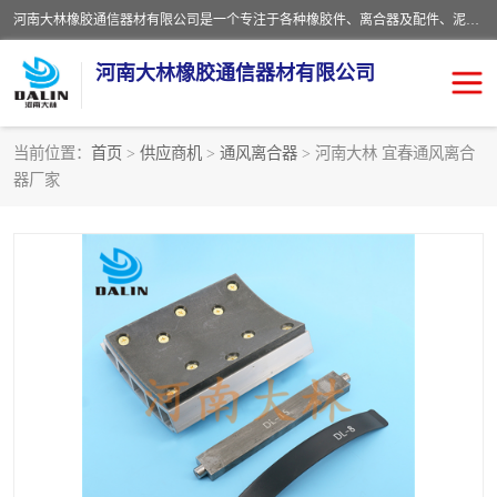
河南大林橡胶通信器材有限公司是一个专注于各种橡胶件、离合器及配件、泥浆泵及配件等产品设计制造和加工的企业。产品应用于矿山、冶金、石油、钢铁、化工、水泥、船舶、造纸、通用机械等各种大功率机械传动或制动装置。
河南大林橡胶通信器材有限公司
当前位置：
首页
>
供应商机
>
通风离合器
> 河南大林 宜春通风离合
器厂家
推盘离合器
通风离合器
VC离合器
矿山离合器
PO隔膜离合器
气胎离合器
泥浆泵空气包胶囊
气动元件
DY隔膜式离合器
CB离合器
KB离合器
实芯轮胎