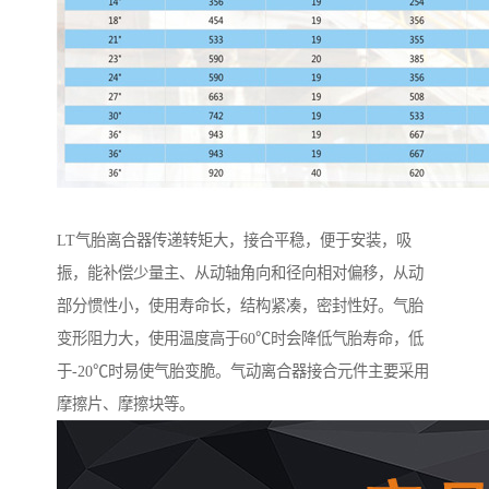
LT气胎离合器传递转矩大，接合平稳，便于安装，吸
振，能补偿少量主、从动轴角向和径向相对偏移，从动
部分惯性小，使用寿命长，结构紧凑，密封性好。气胎
变形阻力大，使用温度高于60℃时会降低气胎寿命，低
于-20℃时易使气胎变脆。气动离合器接合元件主要采用
摩擦片、摩擦块等。