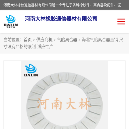
河南大林橡胶通信器材有限公司是一个专注于各种橡胶件、离合器及配件、泥浆泵及配件等产品设计制造和加工的企业。产品应用于矿山、冶金、石油、钢铁、化工、水泥、船舶、造纸、通用机械等各种大功率机械传动或制动装置。
河南大林橡胶通信器材有限公司
当前位置：
首页
>
供应商机
>
气胎离合器
> 海北气胎离合器直销 尺
寸没有严格的限制-适应性广
推盘离合器
通风离合器
VC离合器
矿山离合器
PO隔膜离合器
气胎离合器
泥浆泵空气包胶囊
气动元件
DY隔膜式离合器
CB离合器
KB离合器
实芯轮胎