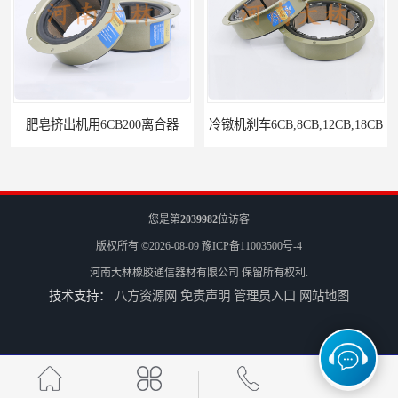
冷镦机刹车6CB,8CB,12CB,18CB
Airflex同等6CB200离合器
您是第
2039982
位访客
版权所有 ©2026-08-09
豫ICP备11003500号-4
河南大林橡胶通信器材有限公司
保留所有权利.
技术支持：
八方资源网
免责声明
管理员入口
网站地图
冷镦机电机用小型8CB250离合器制动器刹车
气胎鼓式小型4CB200离合器刹车