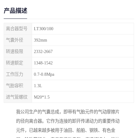
产品描述
离合器型号
LT300/100
气囊外径
392mm
转速极限
2332-2667
转速额定
1348-1542
工作压力
0.7-0.8Mpa
气胎容积
1.3L
进气管螺纹
M20*1.5
我公司生产的气囊总成，即带有气胎元件的气动摩擦片
的径向离合器。它作为连接的卸开传递动力的重要传动
元件，已越来越多被用于油田、船舶、钢铁、有色金