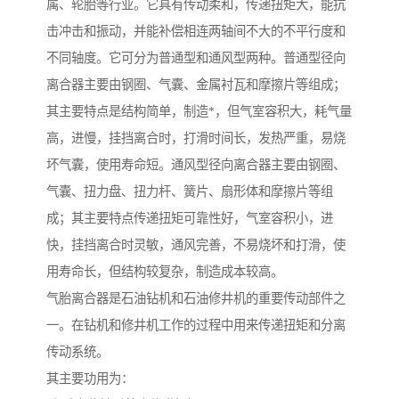
属、轮胎等行业。它具有传动柔和，传递扭矩大，能抗
击冲击和振动，并能补偿相连两轴间不大的不平行度和
不同轴度。它可分为普通型和通风型两种。普通型径向
离合器主要由钢圈、气囊、金属衬瓦和摩擦片等组成；
其主要特点是结构简单，制造*，但气室容积大，耗气量
高，进慢，挂挡离合时，打滑时间长，发热严重，易烧
坏气囊，使用寿命短。通风型径向离合器主要由钢圈、
气囊、扭力盘、扭力杆、簧片、扇形体和摩擦片等组
成；其主要特点传递扭矩可靠性好，气室容积小，进
快，挂挡离合时灵敏，通风完善，不易烧坏和打滑，使
用寿命长，但结构较复杂，制造成本较高。
气胎离合器是石油钻机和石油修井机的重要传动部件之
一。在钻机和修井机工作的过程中用来传递扭矩和分离
传动系统。
其主要功用为：