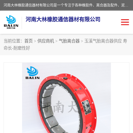
河南大林橡胶通信器材有限公司是一个专注于各种橡胶件、离合器及配件、泥浆泵及配件等产品设计制造和加工的企业。产品应用于矿山、冶金、石油、钢铁、化工、水泥、船舶、造纸、通用机械等各种大功率机械传动或制动装置。
河南大林橡胶通信器材有限公司
当前位置：
首页
>
供应商机
>
气胎离合器
> 玉溪气胎离合器供应 寿
命长-耐磨性好
推盘离合器
通风离合器
VC离合器
矿山离合器
PO隔膜离合器
气胎离合器
泥浆泵空气包胶囊
气动元件
DY隔膜式离合器
CB离合器
KB离合器
实芯轮胎