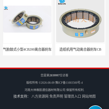
造纸机用气动离合器刹车CB
轮胎成型机用14CB400离合器制动器刹车
您是第
2039997
位访客
版权所有 ©2026-08-09
豫ICP备11003500号-4
河南大林橡胶通信器材有限公司
保留所有权利.
技术支持：
八方资源网
免责声明
管理员入口
网站地图