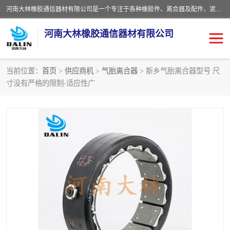
河南大林橡胶通信器材有限公司是一个专注于各种橡胶件、离合器及配件、泥浆泵及配件等产品设计制造和加工的企业。产品应用于矿山、冶金、石油、钢铁、化工、水泥、船舶、造纸、通用机械等各种大功率机械传动或制动装置。
河南大林橡胶通信器材有限公司
当前位置：
首页
>
供应商机
>
气胎离合器
> 新乡气胎离合器型号 尺
寸没有严格的限制-适应性广
推盘离合器
通风离合器
VC离合器
矿山离合器
PO隔膜离合器
气胎离合器
泥浆泵空气包胶囊
气动元件
DY隔膜式离合器
CB离合器
KB离合器
实芯轮胎