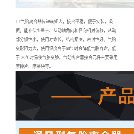
LT气胎离合器传递转矩大，接合平稳，便于安装，吸
振，能补偿少量主、从动轴角向和径向相对偏移，从动
部分惯性小，使用寿命长，结构紧凑，密封性好。气胎
变形阻力大，使用温度高于60℃时会降低气胎寿命，低
于-20℃时易使气胎变脆。气动离合器接合元件主要采用
摩擦片、摩擦块等。