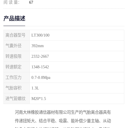
阅 读 量：
67
产品描述
离合器型号
LT300/100
气囊外径
392mm
转速极限
2332-2667
转速额定
1348-1542
工作压力
0.7-0.8Mpa
气胎容积
1.3L
进气管螺纹
M20*1.5
河南大林橡胶通信器材有限公司生产的气胎离合器具有
传递扭矩大、结合平稳、吸震、能补偿少量主轴、从动