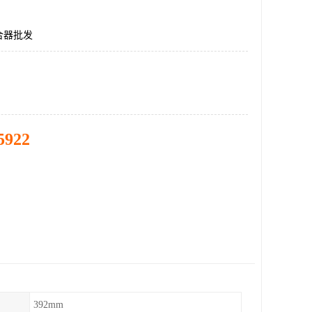
合器批发
5922
392mm