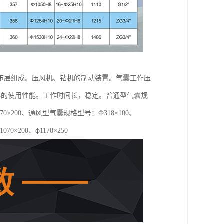
布层组成。压风机、钻机的制动装置。气囊工作压
优异的使用性能。工作时间长，稳定。普通型气囊规
0、ф1070×200、通风型气囊规格型号：Ф318×100、
1070×200、ф1170×250