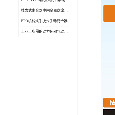
推盘式离合器中间金属盘摩擦盘18寸
PTO机械式手扳式手动离合器
工业上所需的动力传输气动离合器WCB424