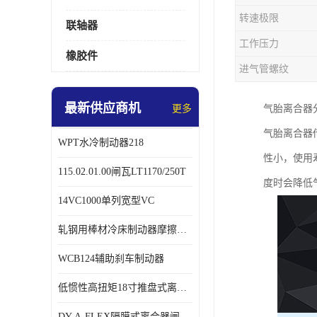
转速极限
联轴器
工作压力
橡胶件
进气管螺纹
最新供应商机
更多
气胎离合器
气胎离合器
WPT水冷制动器218
性小，使用
115.02.01.00闸瓦LT1170/250T
度时会降低
14VC1000单列宽型VC
轧钢用棒材冷床制动器摩擦片218
WCB124辅助刹车制动器
低惯性高扭矩18寸推盘式离合器中心盘齿盘W18-11-101
DY-A-FLEX隔膜式离合器闸瓦总成7015125A