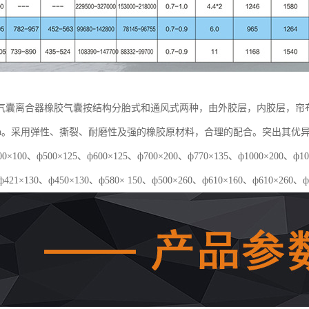
气囊离合器橡胶气囊按结构分胎式和通风式两种，由外胶层，内胶层，帘
5Mpa。采用弹性、撕裂、耐磨性及强的橡胶原材料，合理的配合。突出其
×100、ф500×125、ф600×125、ф700×200、ф770×135、ф1000×20
ф421×130、ф450×130、ф580× 150、ф500×260、ф610×160、ф610×260、ф