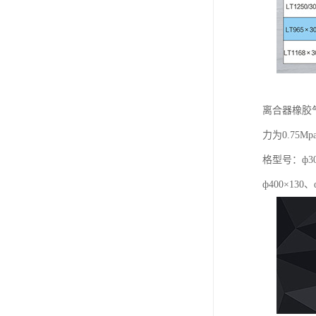
离合器橡胶
力为0.7
格型号：ф300
ф400×130、