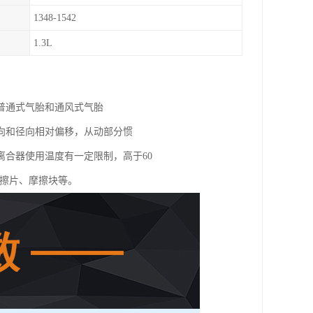
1348-1542
1.3L
普通式气胎和通风式气胎
向和径向相对偏移，从动部分惯
合器使用温度有一定限制，高于60
摩擦片、摩擦块等。