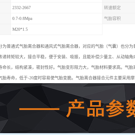
2332-2667
转速额定
0.7-0.8Mpa
气胎容积
M20*1.5
分为普通式气胎离合器和通风式气胎离合器，对应的气胎（气囊）也分为
传递转矩较大，接合平稳，便于安装、吸振，且能补偿少量主、从动轴角
寿命长，结构紧凑，密封性好。气胎变形阻力大，气胎材料要求高。气胎离
气胎寿命，低于-20度时容易使气胎变脆。气胎离合器接合元件主要采用