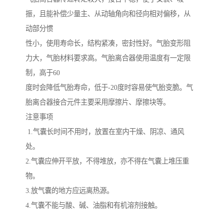
振，且能补偿少量主、从动轴角向和径向相对偏移，从
动部分惯
性小，使用寿命长，结构紧凑，密封性好。气胎变形阻
力大，气胎材料要求高。气胎离合器使用温度有一定限
制，高于60
度时会降低气胎寿命，低于-20度时容易使气胎变脆。气
胎离合器接合元件主要采用摩擦片、摩擦块等。
注意事项
1.气囊长时间不用时，放置在室内干燥、阴凉、通风
处。
2.气囊应伸开平放，不得堆放，亦不得在气囊上堆压重
物。
3.放气囊的地方应远离热源。
4.气囊不能与酸、碱、油脂和有机溶剂接触。