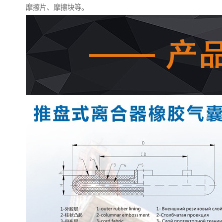
摩擦片、摩擦块等。