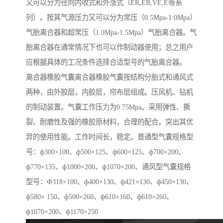
又可以分为径向内收式和外涨式（ER,EB,VE,E等系
列）。按其气源压力又可以分为常压（0.5Mpa-1.0Mpa）
气胎离合器和超常压（1.0Mpa-1.5Mpa）气胎离合器。气
胎离合器在通常情况下也可以作制动器使用；总之用户
应根据具体的工况条件选择合适型号的气胎离合器。
离合器橡胶气囊离合器橡胶气囊按结构分胎式和通风式
两种，由外胶层，内胶层，帘布层组成。压风机、钻机
的制动装置。气囊工作压力为0.75Mpa。采用弹性、撕
裂、耐磨性及强的橡胶原材料，合理的配合。突出其优
异的使用性能。工作时间长，稳定。普通型气囊规格型
号：ф300×100、ф500×125、ф600×125、ф700×200、
ф770×135、ф1000×200、ф1070×200、通风型气囊规格
型号：Ф318×100、ф400×130、ф421×130、ф450×130、
ф580× 150、ф500×260、ф610×160、ф610×260、
ф1070×200、ф1170×250