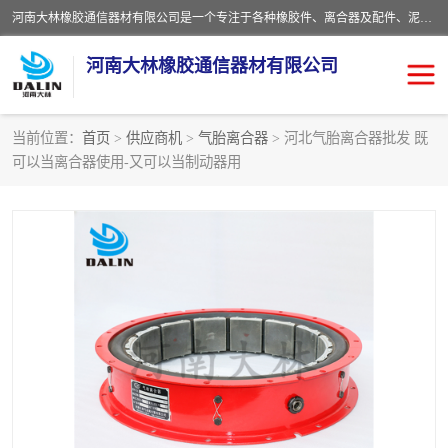
河南大林橡胶通信器材有限公司是一个专注于各种橡胶件、离合器及配件、泥浆泵及配件等产品设计制造和加工的企业。产品应用于矿山、冶金、石油、钢铁、化工、水泥、船舶、造纸、通用机械等各种大功率机械传动或制动装置。
河南大林橡胶通信器材有限公司
当前位置：
首页
>
供应商机
>
气胎离合器
> 河北气胎离合器批发 既
可以当离合器使用-又可以当制动器用
推盘离合器
通风离合器
VC离合器
矿山离合器
PO隔膜离合器
气胎离合器
泥浆泵空气包胶囊
气动元件
DY隔膜式离合器
CB离合器
KB离合器
实芯轮胎