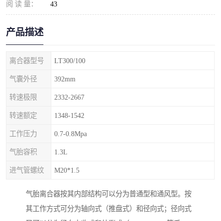
阅 读 量：
43
产品描述
离合器型号
LT300/100
气囊外径
392mm
转速极限
2332-2667
转速额定
1348-1542
工作压力
0.7-0.8Mpa
气胎容积
1.3L
进气管螺纹
M20*1.5
气胎离合器按其内部结构可以分为普通型和通风型。按
其工作方式可分为轴向式（推盘式）和径向式；径向式