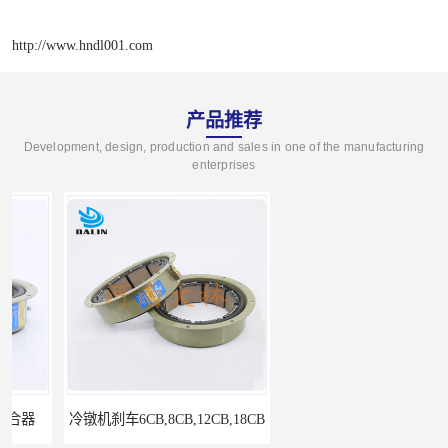
http://www.hndl001.com
产品推荐
Development, design, production and sales in one of the manufacturing
enterprises
冷镦机刹车6CB,8CB,12CB,18CB
Airflex同等6CB200离合器