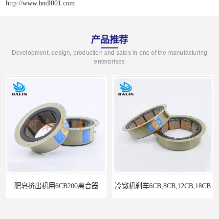
http://www.hndl001.com
产品推荐
Development, design, production and sales in one of the manufacturing
enterprises
肥皂挤出机用6CB200离合器
冷镦机刹车6CB,8CB,12CB,18CB