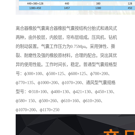
离合器橡胶气囊离合器橡胶气囊按结构分胎式和通风式
两种，由外胶层，内胶层，帘布层组成。压风机、钻机
的制动装置。气囊工作压力为0.75Mpa。采用弹性、撕
裂、耐磨性及强的橡胶原材料，合理的配合。突出其优
异的使用性能。工作时间长，稳定。普通型气囊规格型
号：ф300×100、ф500×125、ф600×125、ф700×200、
ф770×135、ф1000×200、ф1070×200、通风型气囊规格
型号：Ф318×100、ф400×130、ф421×130、ф450×130、
ф580× 150、ф500×260、ф610×160、ф610×260、
ф1070×200、ф1170×250