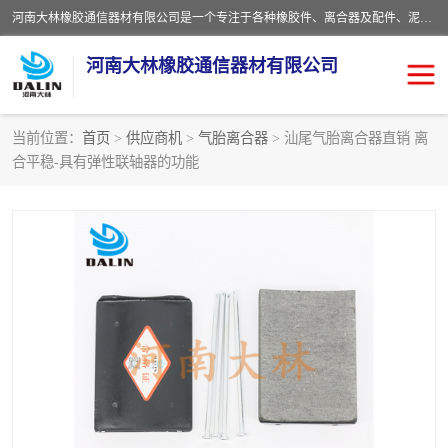
河南大林橡胶通信器材有限公司是一个专注于各种橡胶件、离合器及配件、泥浆泵及配件等产品设计制造和加工的企业。产品应用于矿山、冶金、石油、钢铁、化工、水泥、船舶、造纸、通用机械等各种大功率机械传动或制动装置。
河南大林橡胶通信器材有限公司
当前位置：
首页
>
供应商机
>
气胎离合器
> 汕尾气胎离合器直销 离
合平稳-具有弹性联轴器的功能
推盘离合器
通风离合器
VC离合器
矿山离合器
PO隔膜离合器
气胎离合器
泥浆泵空气包胶囊
气动元件
DY隔膜式离合器
CB离合器
KB离合器
实芯轮胎