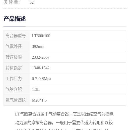
阅 读 量：
52
产品描述
离合器型号
LT300/100
气囊外径
392mm
转速极限
2332-2667
转速额定
1348-1542
工作压力
0.7-0.8Mpa
气胎容积
1.3L
进气管螺纹
M20*1.5
LT气胎离合器属于气动离合器，它是以压缩空气为操纵
动力源的摩擦离合器。一般用于需要传递大转矩和以较