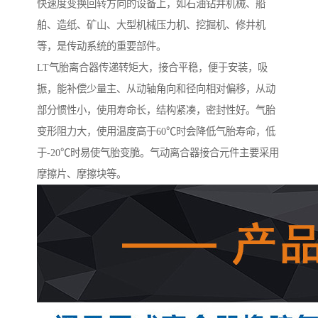
快速度变换回转方向的设备上，如石油钻井机械、船
舶、造纸、矿山、大型机械压力机、挖掘机、修井机
等，是传动系统的重要部件。
LT气胎离合器传递转矩大，接合平稳，便于安装，吸
振，能补偿少量主、从动轴角向和径向相对偏移，从动
部分惯性小，使用寿命长，结构紧凑，密封性好。气胎
变形阻力大，使用温度高于60℃时会降低气胎寿命，低
于-20℃时易使气胎变脆。气动离合器接合元件主要采用
摩擦片、摩擦块等。