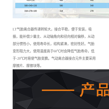
LT气胎离合器传递转矩大，接合平稳，便于安装，吸
振，能补偿少量主、从动轴角向和径向相对偏移，从动
部分惯性小，使用寿命长，结构紧凑，密封性好。气胎
变形阻力大，使用温度高于60℃时会降低气胎寿命，低
于-20℃时易使气胎变脆。气动离合器接合元件主要采用
摩擦片、摩擦块等。