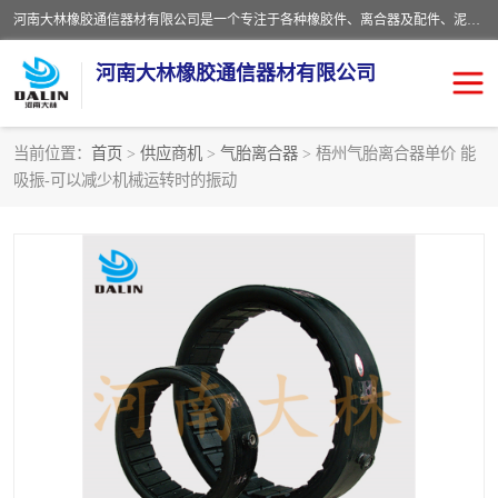
河南大林橡胶通信器材有限公司是一个专注于各种橡胶件、离合器及配件、泥浆泵及配件等产品设计制造和加工的企业。产品应用于矿山、冶金、石油、钢铁、化工、水泥、船舶、造纸、通用机械等各种大功率机械传动或制动装置。
河南大林橡胶通信器材有限公司
当前位置：
首页
>
供应商机
>
气胎离合器
> 梧州气胎离合器单价 能
吸振-可以减少机械运转时的振动
推盘离合器
通风离合器
VC离合器
矿山离合器
PO隔膜离合器
气胎离合器
泥浆泵空气包胶囊
气动元件
DY隔膜式离合器
CB离合器
KB离合器
实芯轮胎