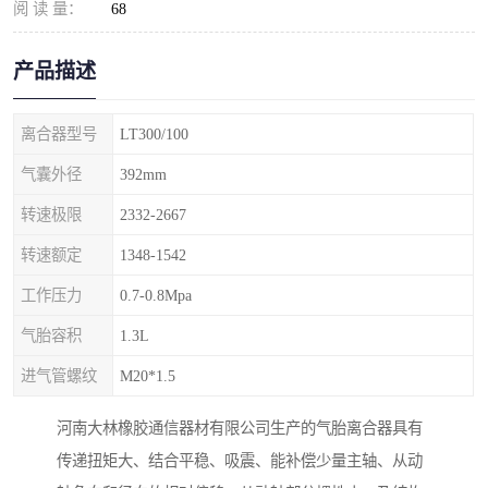
阅 读 量：
68
产品描述
离合器型号
LT300/100
气囊外径
392mm
转速极限
2332-2667
转速额定
1348-1542
工作压力
0.7-0.8Mpa
气胎容积
1.3L
进气管螺纹
M20*1.5
河南大林橡胶通信器材有限公司生产的气胎离合器具有
传递扭矩大、结合平稳、吸震、能补偿少量主轴、从动