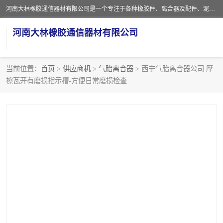
河南大林橡胶通信器材有限公司是一个专注于各种橡胶件、离合器及配件、泥浆泵及配件等产品设计制造和加工的企业。产品应用于矿山、冶金、石油、钢铁、化工、水泥、船舶、造纸、通用机械等各种大功率机械传动或制动装置。
河南大林橡胶通信器材有限公司
当前位置：
首页
>
供应商机
>
气胎离合器
> 西宁气胎离合器公司 摩
擦瓦开有磨损指示槽-方便日常磨损检查