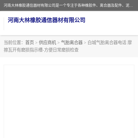
河南大林橡胶通信器材有限公司是一个专注于各种橡胶件、离合器及配件、泥浆泵及配件等产品设计制造和加工的企业。产品应用于矿山、冶金、石油、钢铁、化工、水泥、船舶、造纸、通用机械等各种大功率机械传动或制动装置。
河南大林橡胶通信器材有限公司
当前位置：
首页
>
供应商机
>
气胎离合器
> 白城气胎离合器电话 摩
擦瓦开有磨损指示槽-方便日常磨损检查
推盘离合器
通风离合器
VC离合器
矿山离合器
PO隔膜离合器
气胎离合器
泥浆泵空气包胶囊
气动元件
DY隔膜式离合器
CB离合器
KB离合器
实芯轮胎