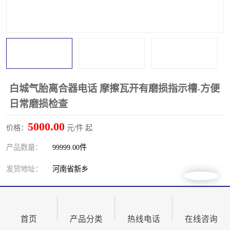
PTO离合器
联轴器
橡胶件
液力端配件
白城气胎离合器电话 摩擦瓦开有磨损指示槽-方便
日常磨损检查
5000.00
价格：
元/件 起
产品数量：
99999.00件
发货地址：
河南省新乡
关键词：
白城气胎离合器电话
发布日期：
2026-08-06
首页
产品分类
热线电话
在线咨询