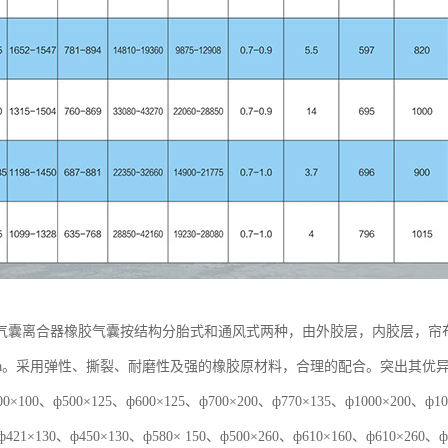
气囊离合器橡胶气囊按结构分胎式和通风式两种，由外胶层，内胶层，帘
5Mpa。采用弹性、撕裂、耐磨性及强的橡胶原材料，合理的配合。突出其
×100、ф500×125、ф600×125、ф700×200、ф770×135、ф1000×20
ф421×130、ф450×130、ф580× 150、ф500×260、ф610×160、ф610×260、ф