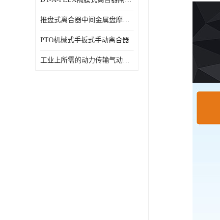
推盘式离合器中间金属盘摩擦盘18寸
PTO机械式手扳式手动离合器
工业上所需的动力传输气动离合器WCB424