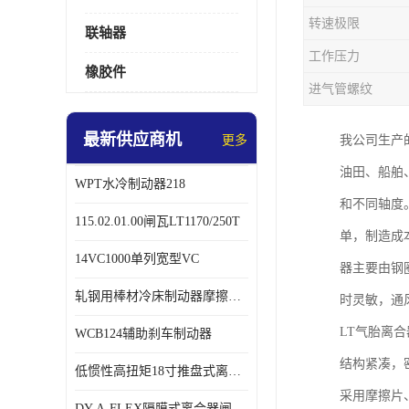
转速极限
联轴器
工作压力
橡胶件
进气管螺纹
最新供应商机
更多
我公司生产
油田、船舶
WPT水冷制动器218
和不同轴度
115.02.01.00闸瓦LT1170/250T
单，制造成
14VC1000单列宽型VC
器主要由钢
轧钢用棒材冷床制动器摩擦片218
时灵敏，通
LT气胎离
WCB124辅助刹车制动器
结构紧凑，
低惯性高扭矩18寸推盘式离合器中心盘齿盘W18-11-101
采用摩擦片
DY-A-FLEX隔膜式离合器闸瓦总成7015125A