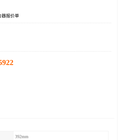
合器报价单
5922
392mm