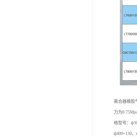
离合器橡胶
力为0.7
格型号：ф300
ф400×130、