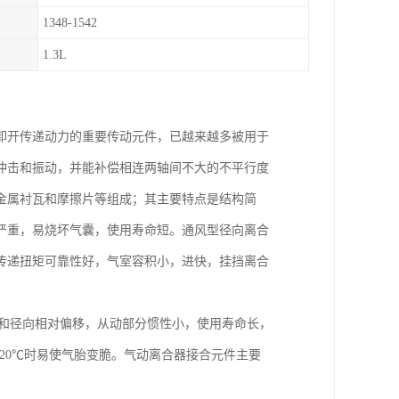
1348-1542
1.3L
卸开传递动力的重要传动元件，已越来越多被用于
冲击和振动，并能补偿相连两轴间不大的不平行度
金属衬瓦和摩擦片等组成；其主要特点是结构简
严重，易烧坏气囊，使用寿命短。通风型径向离合
传递扭矩可靠性好，气室容积小，进快，挂挡离合
向和径向相对偏移，从动部分惯性小，使用寿命长，
20℃时易使气胎变脆。气动离合器接合元件主要