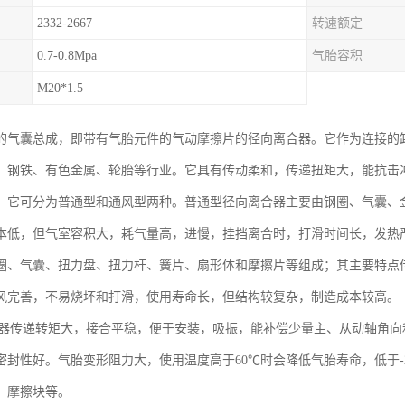
2332-2667
转速额定
0.7-0.8Mpa
气胎容积
M20*1.5
的气囊总成，即带有气胎元件的气动摩擦片的径向离合器。它作为连接的
、钢铁、有色金属、轮胎等行业。它具有传动柔和，传递扭矩大，能抗击
。它可分为普通型和通风型两种。普通型径向离合器主要由钢圈、气囊、
本低，但气室容积大，耗气量高，进慢，挂挡离合时，打滑时间长，发热
圈、气囊、扭力盘、扭力杆、簧片、扇形体和摩擦片等组成；其主要特点
风完善，不易烧坏和打滑，使用寿命长，但结构较复杂，制造成本较高。
合器传递转矩大，接合平稳，便于安装，吸振，能补偿少量主、从动轴角
密封性好。气胎变形阻力大，使用温度高于60℃时会降低气胎寿命，低于-
、摩擦块等。