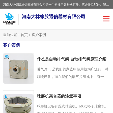
河南大林橡胶通信器材有限公司是一个专注于各种橡胶件、离合器及配件、泥浆泵及配件等产品设计制造和加工的企业。产品应用于矿山、冶金、石油、钢铁、化工、水泥、船舶、造纸、通用机械等各种大功率机械传动或制动装置。
河南大林橡胶通信器材有限公司
当前位置：
首页
>
客户案例
推盘离合器
通风离合器
客户案例
VC离合器
矿山离合器
什么是自动排气阀 自动排气阀原理介绍
PO隔膜离合器
气胎离合器
暖气片 ，是我们的家庭中使用较为广泛的一种
取暖设备，而在我们的暖气片组成中，有一个
泥浆泵空气包胶囊
气动元件
非常重要的组成部分，那就是自动排气阀，那
这自动排气阀到底是什么呢?有什么作用呢?今
DY隔膜式离合器
CB离合器
球磨机离合器的注意事项
天小编就来为大家介..
KB离合器
实芯轮胎
球磨机设备有湿式球磨机、MGQ格子球磨机、