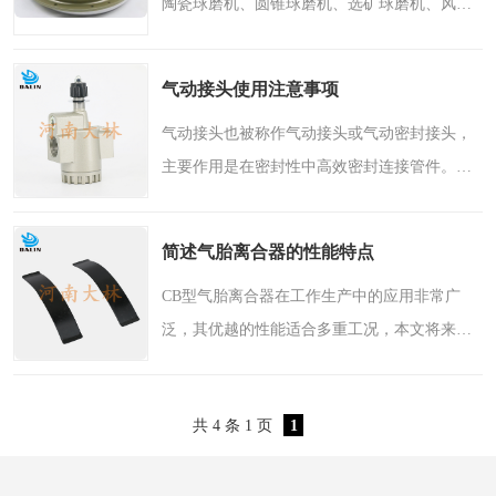
陶瓷球磨机、圆锥球磨机、选矿球磨机、风扫
PTO离合器
联轴器
磨煤机、带筛球磨机、立磨、干湿球磨机、溢
流型球磨机、间歇球磨机、连续球磨机、细球
橡胶件
液力端配件
气动接头使用注意事项
磨机、试验室小球磨机..
气动接头也被称作气动接头或气动密封接头，
主要作用是在密封性中高效密封连接管件。适
用于金属管件、塑料管件、涂层管、鲁尔接头
等多种密封应用。虽然实用性非常强，但是在
简述气胎离合器的性能特点
气动接头使用时有许..
CB型气胎离合器在工作生产中的应用非常广
泛，其优越的性能适合多重工况，本文将来介
绍CB型气胎离合器的性能特点。CB 气胎离合
器可提供可靠的制动和离合性能，广泛地应用
共 4 条 1 页
1
于多种工业场合。CB 适..