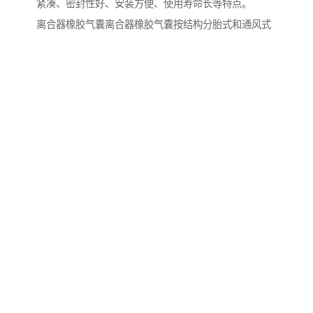
紧凑、密封性好、安装方便、使用寿命长等特点。
离合器橡胶气囊离合器橡胶气囊按结构分胎式和通风式
两种，由外胶层，内胶层，帘布层组成。压风机、钻机
的制动装置。气囊工作压力为0.75Mpa。采用弹性、撕
裂、耐磨性及强的橡胶原材料，合理的配合。突出其优
异的使用性能。工作时间长，稳定。普通型气囊规格型
号：ф300×100、ф500×125、ф600×125、ф700×200、
ф770×135、ф1000×200、ф1070×200、通风型气囊规格
型号：Ф318×100、ф400×130、ф421×130、ф450×130、
ф580× 150、ф500×260、ф610×160、ф610×260、
ф1070×200、ф1170×250
气胎离合器传递转矩较大，接合平稳，便于安装、吸
振，且能补偿少量主、从动轴角向和径向相对偏移，从
动部分惯