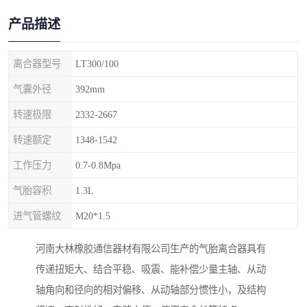
产品描述
离合器型号
LT300/100
气囊外径
392mm
转速极限
2332-2667
转速额定
1348-1542
工作压力
0.7-0.8Mpa
气胎容积
1.3L
进气管螺纹
M20*1.5
河南大林橡胶通信器材有限公司生产的气胎离合器具有
传递扭矩大、结合平稳、吸震、能补偿少量主轴、从动
轴角向和径向的相对偏移、从动轴部分惯性小，及结构