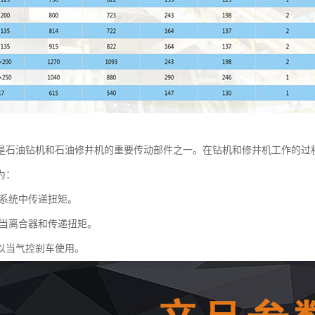
是石油钻机和石油修井机的重要传动部件之一。在钻机和修井机工作的过
为：
系统中传递扭矩。
当离合器和传递扭矩。
以当气控刹车使用。