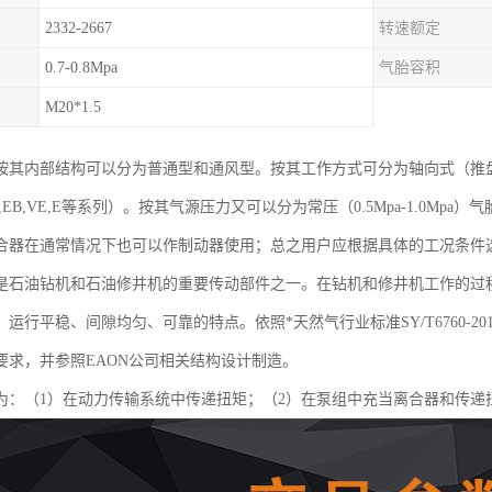
2332-2667
转速额定
0.7-0.8Mpa
气胎容积
M20*1.5
按其内部结构可以分为普通型和通风型。按其工作方式可分为轴向式（推
EB,VE,E等系列）。按其气源压力又可以分为常压（0.5Mpa-1.0Mpa）气
合器在通常情况下也可以作制动器使用；总之用户应根据具体的工况条件
是石油钻机和石油修井机的重要传动部件之一。在钻机和修井机工作的过
运行平稳、间隙均匀、可靠的特点。依照*天然气行业标准SY/T6760-
要求，并参照EAON公司相关结构设计制造。
为：（1）在动力传输系统中传递扭矩；（2）在泵组中充当离合器和传递