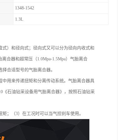
1348-1542
1.3L
盘式）和径向式；径向式又可以分为径向内收式和
胎离合器和超常压（1.0Mpa-1.5Mpa）气胎离合
选择合适型号的气胎离合器。
程中用来传递扭矩和分离传动系统。气胎离合器具
2010《石油钻采设备用气胎离合器》，按照石油钻采
扭矩；（3）在工况时可以当气控刹车使用。