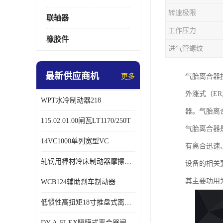
转速极限
联轴器
工作压力
橡胶件
进气管螺纹
最新供应商机
更多
气胎离合器
外涨式（ER,
WPT水冷制动器218
器。气胎离
115.02.01.00闸瓦LT1170/250T
气胎离合器
14VC1000单列宽型VC
有离合迅速、
轧钢用棒材冷床制动器摩擦片218
设备的相关
其主要功用
WCB124辅助刹车制动器
低惯性高扭矩18寸推盘式离合器中心盘齿盘W18-11-101
DY-A-FLEX隔膜式离合器闸瓦总成7015125A