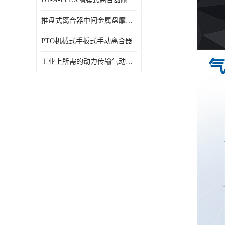
推盘式离合器中间金属盘摩擦盘18寸
PTO机械式手扳式手动离合器
工业上所需的动力传输气动离合器WCB424