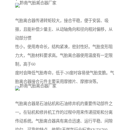
气胎离合器传递转矩较大，接合平稳，便于安装、吸
振，且能补偿少量主、从动轴角向和径向相对偏移，从
动部分惯
性小，使用寿命长，结构紧凑，密封性好。气胎变形阻
力大，气胎材料要求高。气胎离合器使用温度有一定限
制，高于60
度时会降低气胎寿命，低于-20度时容易使气胎变脆。气
胎离合器接合元件主要采用摩擦片、摩擦块等。
气胎离合器是石油钻机和石油修井机的重要传动部件之
一。在钻机和修井机工作的过程中用来传递扭矩和分离
传动系统。气胎离合器具有离合迅速、运行平稳、间隙
均匀、可靠的特点。依照*天然气行业标准SY/T6760-