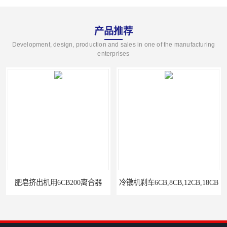
产品推荐
Development, design, production and sales in one of the manufacturing
enterprises
B200离合器
冷镦机刹车6CB,8CB,12CB,18CB