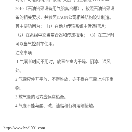
2010《石油钻采设备用气胎离合器》，按照石油钻采设
备的相关要求，并参照EAON公司相关结构设计制造。
其主要功用为：（1）在动力传输系统中传递扭矩；
（2）在泵组中充当离合器和传递扭矩；（3）在工况时
可以当气控刹车使用。
注意事项
1.气囊长时间不用时，放置在室内干燥、阴凉、通风
处。
2.气囊应伸开平放，不得堆放，亦不得在气囊上堆压重
物。
3.放气囊的地方应远离热源。
4.气囊不能与酸、碱、油脂和有机溶剂接触。
http://www.hndl001.com