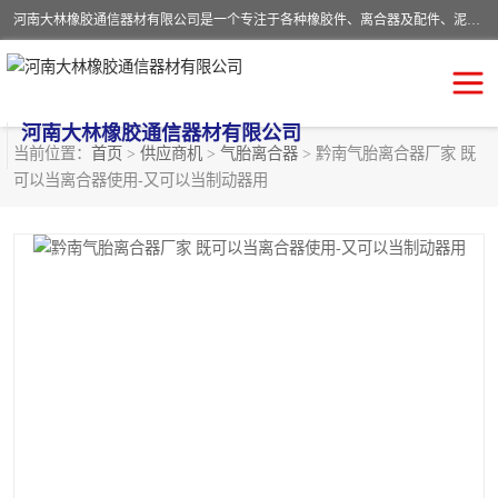
河南大林橡胶通信器材有限公司是一个专注于各种橡胶件、离合器及配件、泥浆泵及配件等产品设计制造和加工的企业。产品应用于矿山、冶金、石油、钢铁、化工、水泥、船舶、造纸、通用机械等各种大功率机械传动或制动装置。
河南大林橡胶通信器材有限公司
当前位置：
首页
>
供应商机
>
气胎离合器
> 黔南气胎离合器厂家 既
可以当离合器使用-又可以当制动器用
推盘离合器
通风离合器
VC离合器
矿山离合器
PO隔膜离合器
气胎离合器
泥浆泵空气包胶囊
气动元件
DY隔膜式离合器
CB离合器
KB离合器
实芯轮胎