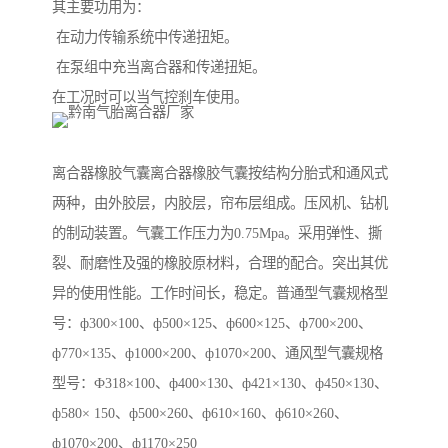
其主要功用为：
在动力传输系统中传递扭矩。
在泵组中充当离合器和传递扭矩。
在工况时可以当气控刹车使用。
离合器橡胶气囊离合器橡胶气囊按结构分胎式和通风式
两种，由外胶层，内胶层，帘布层组成。压风机、钻机
的制动装置。气囊工作压力为0.75Mpa。采用弹性、撕
裂、耐磨性及强的橡胶原材料，合理的配合。突出其优
异的使用性能。工作时间长，稳定。普通型气囊规格型
号：ф300×100、ф500×125、ф600×125、ф700×200、
ф770×135、ф1000×200、ф1070×200、通风型气囊规格
型号：Ф318×100、ф400×130、ф421×130、ф450×130、
ф580× 150、ф500×260、ф610×160、ф610×260、
ф1070×200、ф1170×250