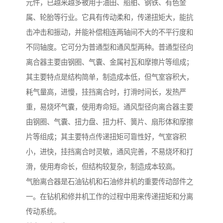
元件，已越来越多被用于油田、船舶、钢铁、有色金
属、轮胎等行业。它具有传动柔和，传递扭矩大，能抗
击冲击和振动，并能补偿相连两轴间不大的不平行度和
不同轴度。它可分为普通型和通风型两种。普通型径向
离合器主要由钢圈、气囊、金属衬瓦和摩擦片等组成；
其主要特点是结构简单，制造成本低，但气室容积大，
耗气量高，进慢，挂挡离合时，打滑时间长，发热严
重，易烧坏气囊，使用寿命短。通风型径向离合器主要
由钢圈、气囊、扭力盘、扭力杆、簧片、扇形体和摩擦
片等组成；其主要特点传递扭矩可靠性好，气室容积
小，进快，挂挡离合时灵敏，通风完善，不易烧坏和打
滑，使用寿命长，但结构较复杂，制造成本较高。
气胎离合器是石油钻机和石油修井机的重要传动部件之
一。在钻机和修井机工作的过程中用来传递扭矩和分离
传动系统。