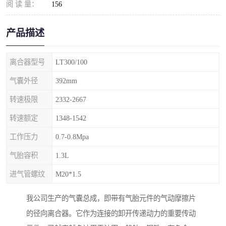
阅 读 量：
156
产品描述
离合器型号
LT300/100
气囊外径
392mm
转速极限
2332-2667
转速额定
1348-1542
工作压力
0.7-0.8Mpa
气胎容积
1.3L
进气管螺纹
M20*1.5
我公司生产的气囊总成，即带有气胎元件的气动摩擦片
的径向离合器。它作为连接的卸开传递动力的重要传动