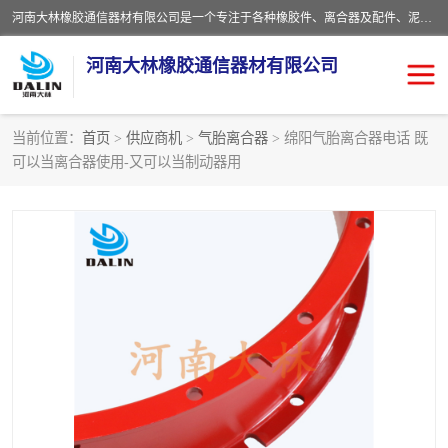
河南大林橡胶通信器材有限公司是一个专注于各种橡胶件、离合器及配件、泥浆泵及配件等产品设计制造和加工的企业。产品应用于矿山、冶金、石油、钢铁、化工、水泥、船舶、造纸、通用机械等各种大功率机械传动或制动装置。
河南大林橡胶通信器材有限公司
当前位置：
首页
>
供应商机
>
气胎离合器
> 绵阳气胎离合器电话 既
可以当离合器使用-又可以当制动器用
推盘离合器
通风离合器
VC离合器
矿山离合器
PO隔膜离合器
气胎离合器
泥浆泵空气包胶囊
气动元件
DY隔膜式离合器
CB离合器
KB离合器
实芯轮胎