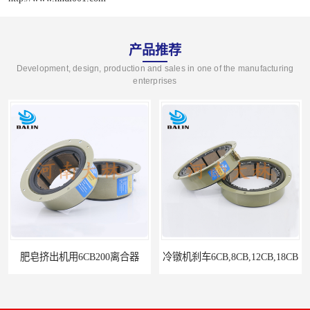
产品推荐
Development, design, production and sales in one of the manufacturing
enterprises
冷镦机刹车6CB,8CB,12CB,18CB
Airflex同等6CB200离合器