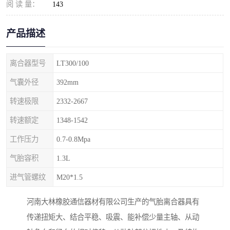
阅 读 量：
143
产品描述
离合器型号
LT300/100
气囊外径
392mm
转速极限
2332-2667
转速额定
1348-1542
工作压力
0.7-0.8Mpa
气胎容积
1.3L
进气管螺纹
M20*1.5
河南大林橡胶通信器材有限公司生产的气胎离合器具有
传递扭矩大、结合平稳、吸震、能补偿少量主轴、从动