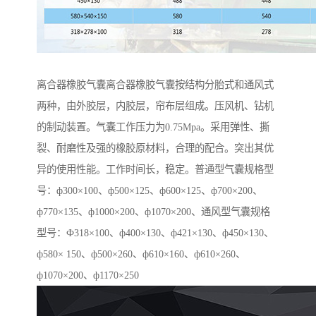
离合器橡胶气囊离合器橡胶气囊按结构分胎式和通风式
两种，由外胶层，内胶层，帘布层组成。压风机、钻机
的制动装置。气囊工作压力为0.75Mpa。采用弹性、撕
裂、耐磨性及强的橡胶原材料，合理的配合。突出其优
异的使用性能。工作时间长，稳定。普通型气囊规格型
号：ф300×100、ф500×125、ф600×125、ф700×200、
ф770×135、ф1000×200、ф1070×200、通风型气囊规格
型号：Ф318×100、ф400×130、ф421×130、ф450×130、
ф580× 150、ф500×260、ф610×160、ф610×260、
ф1070×200、ф1170×250