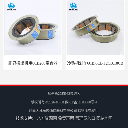
CB200离合器
冷镦机刹车6CB,8CB,12CB,18CB
您是第
2035042
位访客
版权所有 ©2026-08-08
豫ICP备11003500号-4
河南大林橡胶通信器材有限公司
保留所有权利.
技术支持：
八方资源网
免责声明
管理员入口
网站地图