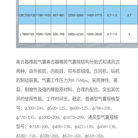
离合器橡胶气囊离合器橡胶气囊按结构分胎式和通风式
两种，由外胶层，内胶层，帘布层组成。压风机、钻机
的制动装置。气囊工作压力为0.75Mpa。采用弹性、撕
裂、耐磨性及强的橡胶原材料，合理的配合。突出其优
异的使用性能。工作时间长，稳定。普通型气囊规格型
号：ф300×100、ф500×125、ф600×125、ф700×200、
ф770×135、ф1000×200、ф1070×200、通风型气囊规格
型号：Ф318×100、ф400×130、ф421×130、ф450×130、
ф580× 150、ф500×260、ф610×160、ф610×260、