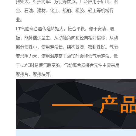
扭矩大、维护简单、方便等优点。广泛应用于矿山、冶
金、石油、建材、化工、船舶、橡胶、轻工等机械行
业。
LT气胎离合器传递转矩大，接合平稳，便于安装，吸
振，能补偿少量主、从动轴角向和径向相对偏移，从动
部分惯性小，使用寿命长，结构紧凑，密封性好。气胎
变形阻力大，使用温度高于60℃时会降低气胎寿命，低
于-20℃时易使气胎变脆。气动离合器接合元件主要采用
摩擦片、摩擦块等。