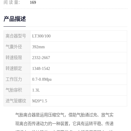
阅 读 量：
169
产品描述
离合器型号
LT300/100
气囊外径
392mm
转速极限
2332-2667
转速额定
1348-1542
工作压力
0.7-0.8Mpa
气胎容积
1.3L
进气管螺纹
M20*1.5
气胎离合器是运用压缩空气，借助气胎通过充、放气实
现离合而传递动力的一种装置，它具有运转平稳、传递