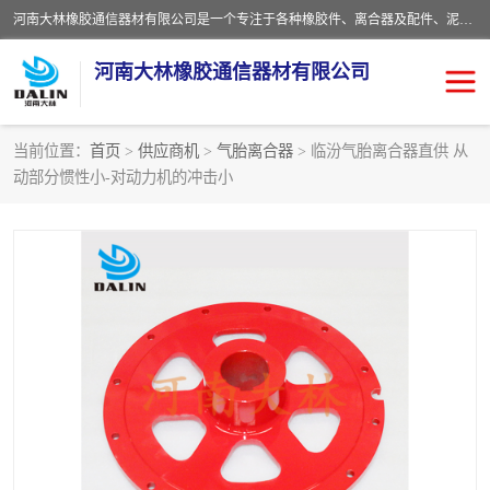
河南大林橡胶通信器材有限公司是一个专注于各种橡胶件、离合器及配件、泥浆泵及配件等产品设计制造和加工的企业。产品应用于矿山、冶金、石油、钢铁、化工、水泥、船舶、造纸、通用机械等各种大功率机械传动或制动装置。
河南大林橡胶通信器材有限公司
当前位置：
首页
>
供应商机
>
气胎离合器
> 临汾气胎离合器直供 从
动部分惯性小-对动力机的冲击小
推盘离合器
通风离合器
VC离合器
矿山离合器
PO隔膜离合器
气胎离合器
泥浆泵空气包胶囊
气动元件
DY隔膜式离合器
CB离合器
KB离合器
实芯轮胎