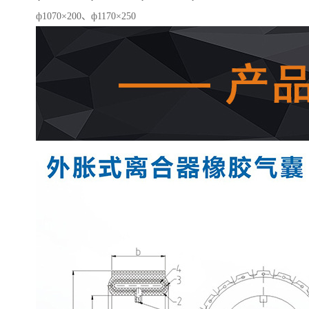
ф1070×200、ф1170×250