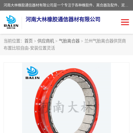
河南大林橡胶通信器材有限公司是一个专注于各种橡胶件、离合器及配件、泥浆泵及配件等产品设计制造和加工的企业。产品应用于矿山、冶金、石油、钢铁、化工、水泥、船舶、造纸、通用机械等各种大功率机械传动或制动装置。
河南大林橡胶通信器材有限公司
当前位置：
首页
>
供应商机
>
气胎离合器
> 兰州气胎离合器供货商
布置比较自由-安装位置灵活
推盘离合器
通风离合器
VC离合器
矿山离合器
PO隔膜离合器
气胎离合器
泥浆泵空气包胶囊
气动元件
DY隔膜式离合器
CB离合器
KB离合器
实芯轮胎