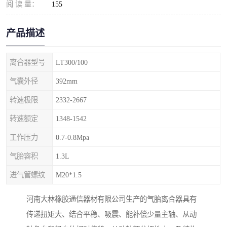
阅 读 量：
155
产品描述
离合器型号
LT300/100
气囊外径
392mm
转速极限
2332-2667
转速额定
1348-1542
工作压力
0.7-0.8Mpa
气胎容积
1.3L
进气管螺纹
M20*1.5
河南大林橡胶通信器材有限公司生产的气胎离合器具有
传递扭矩大、结合平稳、吸震、能补偿少量主轴、从动