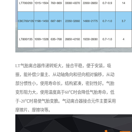
LT气胎离合器传递转矩大，接合平稳，便于安装，吸
振，能补偿少量主、从动轴角向和径向相对偏移，从动
部分惯性小，使用寿命长，结构紧凑，密封性好。气胎
变形阻力大，使用温度高于60℃时会降低气胎寿命，低
于-20℃时易使气胎变脆。气动离合器接合元件主要采用
摩擦片、摩擦块等。