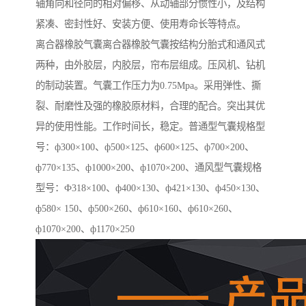
轴角向和径向的相对偏移、从动轴部分惯性小，及结构
紧凑、密封性好、安装方便、使用寿命长等特点。
离合器橡胶气囊离合器橡胶气囊按结构分胎式和通风式
两种，由外胶层，内胶层，帘布层组成。压风机、钻机
的制动装置。气囊工作压力为0.75Mpa。采用弹性、撕
裂、耐磨性及强的橡胶原材料，合理的配合。突出其优
异的使用性能。工作时间长，稳定。普通型气囊规格型
号：ф300×100、ф500×125、ф600×125、ф700×200、
ф770×135、ф1000×200、ф1070×200、通风型气囊规格
型号：Ф318×100、ф400×130、ф421×130、ф450×130、
ф580× 150、ф500×260、ф610×160、ф610×260、
ф1070×200、ф1170×250