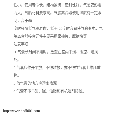
性小，使用寿命长，结构紧凑，密封性好。气胎变形阻
力大，气胎材料要求高。气胎离合器使用温度有一定限
制，高于60
度时会降低气胎寿命，低于-20度时容易使气胎变脆。气
胎离合器接合元件主要采用摩擦片、摩擦块等。
注意事项
1.气囊长时间不用时，放置在室内干燥、阴凉、通风
处。
2.气囊应伸开平放，不得堆放，亦不得在气囊上堆压重
物。
3.放气囊的地方应远离热源。
4.气囊不能与酸、碱、油脂和有机溶剂接触。
http://www.hndl001.com