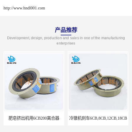
http://www.hndl001.com
产品推荐
Development, design, production and sales in one of the manufacturing
enterprises
冷镦机刹车6CB,8CB,12CB,18CB
Airflex同等6CB200离合器