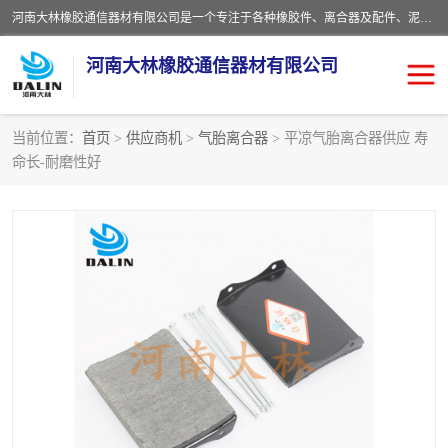
河南大林橡胶通信器材有限公司是一个专注于各种橡胶件、离合器及配件、泥浆泵及配件等产品设计制造和加工的企业。产品应用于矿山、冶金、石油、钢铁、化工、水泥、船舶、造纸、通用机械等各种大功率机械传动或制动装置。
河南大林橡胶通信器材有限公司
当前位置：
首页
>
供应商机
>
气胎离合器
> 平凉气胎离合器供应 寿
命长-耐磨性好
推盘离合器
通风离合器
VC离合器
矿山离合器
PO隔膜离合器
气胎离合器
泥浆泵空气包胶囊
气动元件
DY隔膜式离合器
CB离合器
KB离合器
实芯轮胎