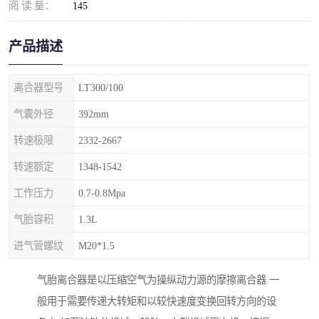
阅 读 量：
145
产品描述
离合器型号
LT300/100
气囊外径
392mm
转速极限
2332-2667
转速额定
1348-1542
工作压力
0.7-0.8Mpa
气胎容积
1.3L
进气管螺纹
M20*1.5
气胎离合器是以压缩空气为操纵动力源的摩擦离合器.一
般用于需要传递大转矩和以较快速度变换回转方向的设