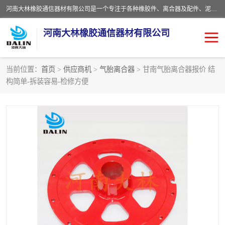
河南大林橡胶通信器材有限公司是一个专注于各种橡胶件、离合器及配件、泥浆泵及配件等产品设计制造和加工的企业。产品应用于矿山、冶金、石油、钢铁、化工、水泥、船舶、造纸、通用机械等各种大功率机械传动或制动装置。
河南大林橡胶通信器材有限公司
当前位置：
首页
>
供应商机
>
气胎离合器
> 甘南气胎离合器报价 结
构简单-拆装容易-检修方便
推盘离合器
通风离合器
VC离合器
矿山离合器
PO隔膜离合器
气胎离合器
泥浆泵空气包胶囊
气动元件
DY隔膜式离合器
CB离合器
KB离合器
实芯轮胎