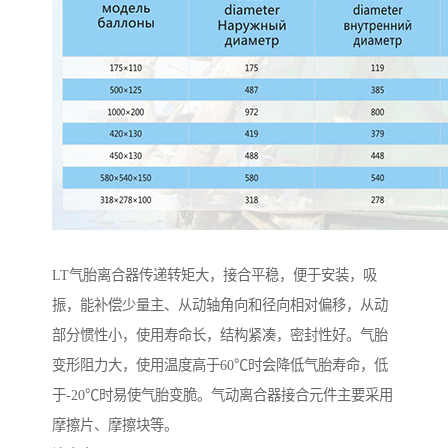
LT气胎离合器传递转矩大，接合平稳，便于安装，吸
振，能补偿少量主、从动轴角向和径向相对偏移，从动
部分惯性小，使用寿命长，结构紧凑，密封性好。气胎
变形阻力大，使用温度高于60℃时会降低气胎寿命，低
于-20℃时易使气胎变脆。气动离合器接合元件主要采用
摩擦片、摩擦块等。