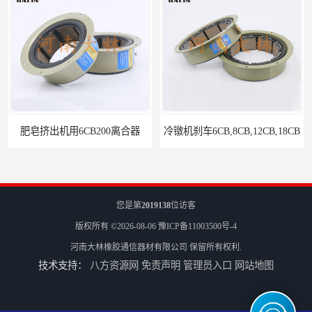
冷镦机刹车6CB,8CB,12CB,18CB
Airflex同等6CB200离合器
您是第
2019138
位访客
版权所有 ©2026-08-06
豫ICP备11003500号-4
河南大林橡胶通信器材有限公司
保留所有权利.
技术支持：
八方资源网
免责声明
管理员入口
网站地图
冷镦机电机用小型8CB250离合器制动器刹车
气胎鼓式小型4CB200离合器刹车