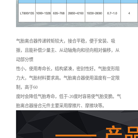
气胎离合器传递转矩较大，接合平稳，便于安装、吸
振，且能补偿少量主、从动轴角向和径向相对偏移，从
动部分惯
性小，使用寿命长，结构紧凑，密封性好。气胎变形阻
力大，气胎材料要求高。气胎离合器使用温度有一定限
制，高于60
度时会降低气胎寿命，低于-20度时容易使气胎变脆。气
胎离合器接合元件主要采用摩擦片、摩擦块等。