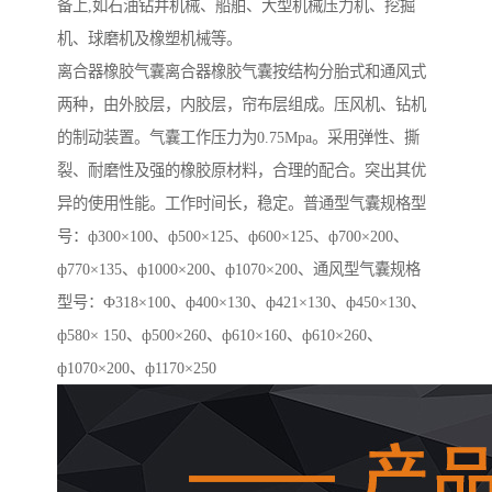
备上,如石油钻井机械、船舶、大型机械压力机、挖掘
机、球磨机及橡塑机械等。
离合器橡胶气囊离合器橡胶气囊按结构分胎式和通风式
两种，由外胶层，内胶层，帘布层组成。压风机、钻机
的制动装置。气囊工作压力为0.75Mpa。采用弹性、撕
裂、耐磨性及强的橡胶原材料，合理的配合。突出其优
异的使用性能。工作时间长，稳定。普通型气囊规格型
号：ф300×100、ф500×125、ф600×125、ф700×200、
ф770×135、ф1000×200、ф1070×200、通风型气囊规格
型号：Ф318×100、ф400×130、ф421×130、ф450×130、
ф580× 150、ф500×260、ф610×160、ф610×260、
ф1070×200、ф1170×250