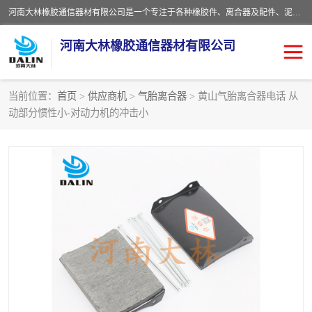
河南大林橡胶通信器材有限公司是一个专注于各种橡胶件、离合器及配件、泥浆泵及配件等产品设计制造和加工的企业。产品应用于矿山、冶金、石油、钢铁、化工、水泥、船舶、造纸、通用机械等各种大功率机械传动或制动装置。
河南大林橡胶通信器材有限公司
当前位置：
首页
>
供应商机
>
气胎离合器
> 黄山气胎离合器电话 从
动部分惯性小-对动力机的冲击小
推盘离合器
通风离合器
VC离合器
矿山离合器
PO隔膜离合器
气胎离合器
泥浆泵空气包胶囊
气动元件
DY隔膜式离合器
CB离合器
KB离合器
实芯轮胎