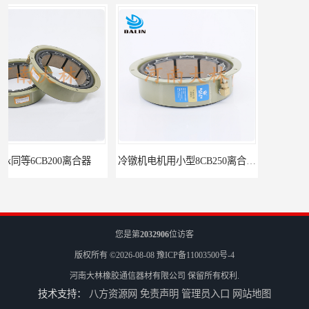
冷镦机电机用小型8CB250离合器制动器刹车
气胎鼓式小型4CB200离合器刹车
您是第
2032906
位访客
版权所有 ©2026-08-08
豫ICP备11003500号-4
河南大林橡胶通信器材有限公司
保留所有权利.
技术支持：
八方资源网
免责声明
管理员入口
网站地图