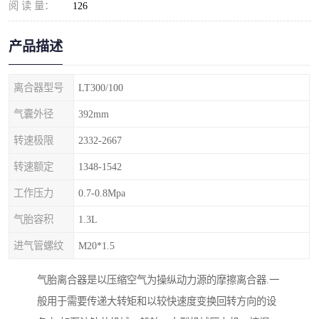
阅 读 量：
126
产品描述
离合器型号
LT300/100
气囊外径
392mm
转速极限
2332-2667
转速额定
1348-1542
工作压力
0.7-0.8Mpa
气胎容积
1.3L
进气管螺纹
M20*1.5
气胎离合器是以压缩空气为操纵动力源的摩擦离合器.一
般用于需要传递大转矩和以较快速度变换回转方向的设