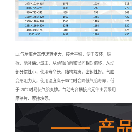
LT气胎离合器传递转矩大，接合平稳，便于安装，吸
振，能补偿少量主、从动轴角向和径向相对偏移，从动
部分惯性小，使用寿命长，结构紧凑，密封性好。气胎
变形阻力大，使用温度高于60℃时会降低气胎寿命，低
于-20℃时易使气胎变脆。气动离合器接合元件主要采用
摩擦片、摩擦块等。