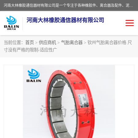
河南大林橡胶通信器材有限公司是一个专注于各种橡胶件、离合器及配件、泥浆泵及配件等产品设计制造和加工的企业。产品应用于矿山、冶金、石油、钢铁、化工、水泥、船舶、造纸、通用机械等各种大功率机械传动或制动装置。
河南大林橡胶通信器材有限公司
当前位置：
首页
>
供应商机
>
气胎离合器
> 钦州气胎离合器价格 尺
寸没有严格的限制-适应性广
推盘离合器
通风离合器
VC离合器
矿山离合器
PO隔膜离合器
气胎离合器
泥浆泵空气包胶囊
气动元件
DY隔膜式离合器
CB离合器
KB离合器
实芯轮胎