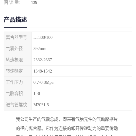
阅 读 量：
139
产品描述
离合器型号
LT300/100
气囊外径
392mm
转速极限
2332-2667
转速额定
1348-1542
工作压力
0.7-0.8Mpa
气胎容积
1.3L
进气管螺纹
M20*1.5
我公司生产的气囊总成，即带有气胎元件的气动摩擦片
的径向离合器。它作为连接的卸开传递动力的重要传动