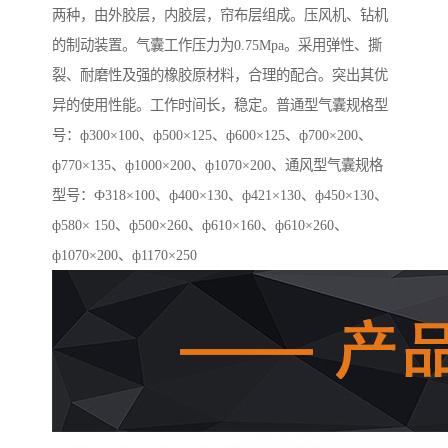
两种，由外胶层，内胶层，帘布层组成。压风机、钻机
的制动装置。气囊工作压力为0.75Mpa。采用弹性、撕
裂、耐磨性及强的橡胶原材料，合理的配合。突出其优
异的使用性能。工作时间长，稳定。普通型气囊规格型
号：ф300×100、ф500×125、ф600×125、ф700×200、
ф770×135、ф1000×200、ф1070×200、通风型气囊规格
型号：Ф318×100、ф400×130、ф421×130、ф450×130、
ф580× 150、ф500×260、ф610×160、ф610×260、
ф1070×200、ф1170×250