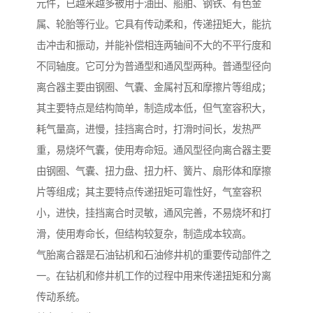
元件，已越来越多被用于油田、船舶、钢铁、有色金
属、轮胎等行业。它具有传动柔和，传递扭矩大，能抗
击冲击和振动，并能补偿相连两轴间不大的不平行度和
不同轴度。它可分为普通型和通风型两种。普通型径向
离合器主要由钢圈、气囊、金属衬瓦和摩擦片等组成；
其主要特点是结构简单，制造成本低，但气室容积大，
耗气量高，进慢，挂挡离合时，打滑时间长，发热严
重，易烧坏气囊，使用寿命短。通风型径向离合器主要
由钢圈、气囊、扭力盘、扭力杆、簧片、扇形体和摩擦
片等组成；其主要特点传递扭矩可靠性好，气室容积
小，进快，挂挡离合时灵敏，通风完善，不易烧坏和打
滑，使用寿命长，但结构较复杂，制造成本较高。
气胎离合器是石油钻机和石油修井机的重要传动部件之
一。在钻机和修井机工作的过程中用来传递扭矩和分离
传动系统。