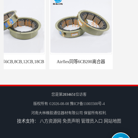
Airflex同等6CB200离合器
冷镦机电机用小型8CB250离合器制动器刹车
您是第
2034651
位访客
版权所有 ©2026-08-08
豫ICP备11003500号-4
河南大林橡胶通信器材有限公司
保留所有权利.
技术支持：
八方资源网
免责声明
管理员入口
网站地图