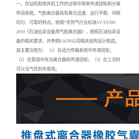
一。在钻机和修井机工作的过程中用来传递扭矩和分离
传动系统。气胎离合器具有离合迅速、运行平稳、间隙
均匀、可靠的特点。依照*天然气行业标准SY/T6760-
2010《石油钻采设备用气胎离合器》，按照石油钻采设
备的相关要求，并参照EAON公司相关结构设计制造。
其主要功用为：（1）在动力传输系统中传递扭矩；
（2）在泵组中充当离合器和传递扭矩；（3）在工况时
可以当气控刹车使用。