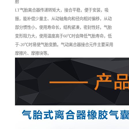
胎
LT气胎离合器传递转矩大，接合平稳，便于安装，吸
振，能补偿少量主、从动轴角向和径向相对偏移，从动
部分惯性小，使用寿命长，结构紧凑，密封性好。气胎
变形阻力大，使用温度高于60℃时会降低气胎寿命，低
于-20℃时易使气胎变脆。气动离合器接合元件主要采用
摩擦片、摩擦块等。