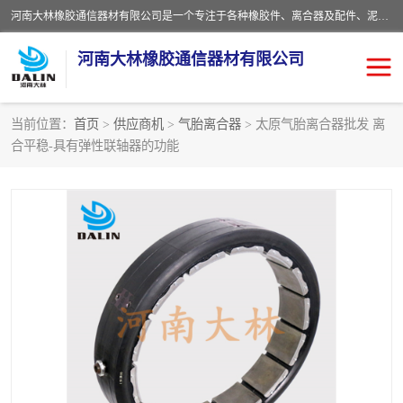
河南大林橡胶通信器材有限公司是一个专注于各种橡胶件、离合器及配件、泥浆泵及配件等产品设计制造和加工的企业。产品应用于矿山、冶金、石油、钢铁、化工、水泥、船舶、造纸、通用机械等各种大功率机械传动或制动装置。
河南大林橡胶通信器材有限公司
当前位置：
首页
>
供应商机
>
气胎离合器
> 太原气胎离合器批发 离
合平稳-具有弹性联轴器的功能
推盘离合器
通风离合器
VC离合器
矿山离合器
PO隔膜离合器
气胎离合器
泥浆泵空气包胶囊
气动元件
DY隔膜式离合器
CB离合器
KB离合器
实芯轮胎