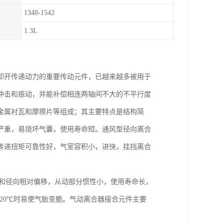
1348-1542
1.3L
卸开传递动力的重要传动元件，已越来越多被用于
冲击和振动，并能补偿相连两轴间不大的不平行度
金属衬瓦和摩擦片等组成；其主要特点是结构简
严重，易烧坏气囊，使用寿命短。通风型径向离合
传递扭矩可靠性好，气室容积小，进快，挂挡离合
向和径向相对偏移，从动部分惯性小，使用寿命长，
20℃时易使气胎变脆。气动离合器接合元件主要