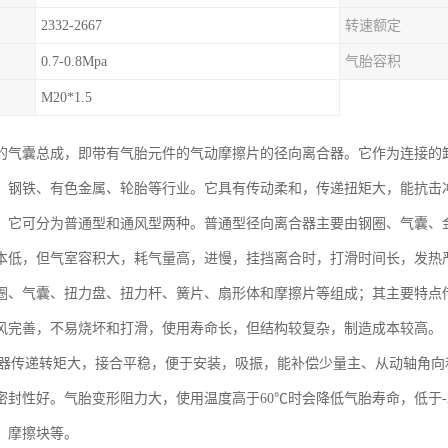
2332-2667
转速额定
0.7-0.8Mpa
气胎容积
M20*1.5
的气囊总成，即带有气胎元件的气动摩擦片的径向离合器。它作为连接的
、钢铁、有色金属、轮胎等行业。它具有传动柔和，传递扭矩大，能抗击
。它可分为普通型和通风型两种。普通型径向离合器主要由钢圈、气囊、
本低，但气室容积大，耗气量高，进慢，挂挡离合时，打滑时间长，发热
圈、气囊、扭力盘、扭力杆、簧片、扇形体和摩擦片等组成；其主要特点
风完善，不易烧坏和打滑，使用寿命长，但结构较复杂，制造成本较高。
合器传递转矩大，接合平稳，便于安装，吸振，能补偿少量主、从动轴角
密封性好。气胎变形阻力大，使用温度高于60℃时会降低气胎寿命，低于-
、摩擦块等。