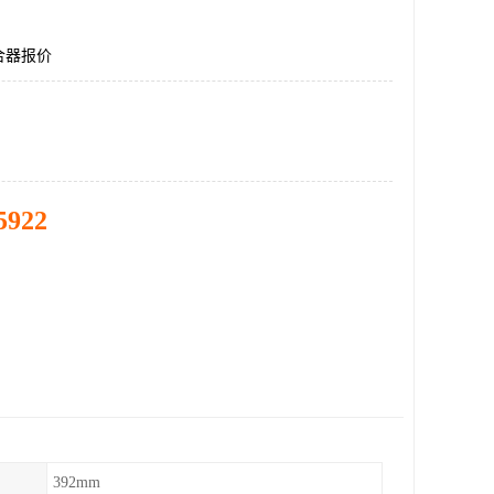
合器报价
5922
392mm