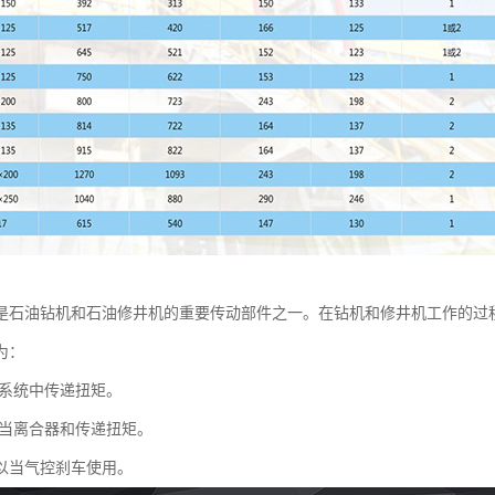
是石油钻机和石油修井机的重要传动部件之一。在钻机和修井机工作的过
为：
系统中传递扭矩。
当离合器和传递扭矩。
以当气控刹车使用。