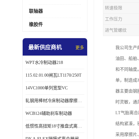
转速极限
联轴器
工作压力
橡胶件
进气管螺纹
最新供应商机
更多
我公司生产
油田、船舶
WPT水冷制动器218
和不同轴度
115.02.01.00闸瓦LT1170/250T
单，制造成
14VC1000单列宽型VC
器主要由钢
轧钢用棒材冷床制动器摩擦片218
时灵敏，通
LT气胎离
WCB124辅助刹车制动器
结构紧凑，
低惯性高扭矩18寸推盘式离合器中心盘齿盘W18-11-101
采用摩擦片
DY-A-FLEX隔膜式离合器闸瓦总成7015125A