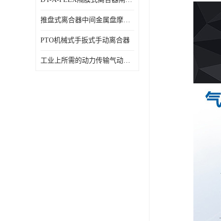
推盘式离合器中间金属盘摩擦盘18寸
PTO机械式手扳式手动离合器
工业上所需的动力传输气动离合器WCB424