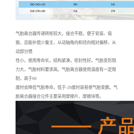
气胎离合器传递转矩较大，接合平稳，便于安装、吸
振，且能补偿少量主、从动轴角向和径向相对偏移，从
动部分惯
性小，使用寿命长，结构紧凑，密封性好。气胎变形阻
力大，气胎材料要求高。气胎离合器使用温度有一定限
制，高于60
度时会降低气胎寿命，低于-20度时容易使气胎变脆。气
胎离合器接合元件主要采用摩擦片、摩擦块等。