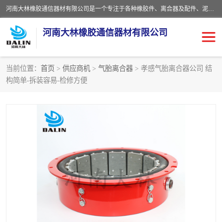
河南大林橡胶通信器材有限公司是一个专注于各种橡胶件、离合器及配件、泥浆泵及配件等产品设计制造和加工的企业。产品应用于矿山、冶金、石油、钢铁、化工、水泥、船舶、造纸、通用机械等各种大功率机械传动或制动装置。
河南大林橡胶通信器材有限公司
当前位置：
首页
>
供应商机
>
气胎离合器
> 孝感气胎离合器公司 结
构简单-拆装容易-检修方便
推盘离合器
通风离合器
VC离合器
矿山离合器
PO隔膜离合器
气胎离合器
泥浆泵空气包胶囊
气动元件
DY隔膜式离合器
CB离合器
KB离合器
实芯轮胎