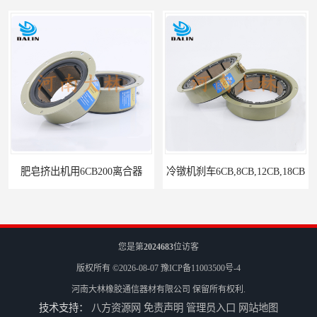
肥皂挤出机用6CB200离合器
冷镦机刹车6CB,8CB,12CB,18CB
您是第
2024683
位访客
版权所有 ©2026-08-07
豫ICP备11003500号-4
河南大林橡胶通信器材有限公司
保留所有权利.
技术支持：
八方资源网
免责声明
管理员入口
网站地图