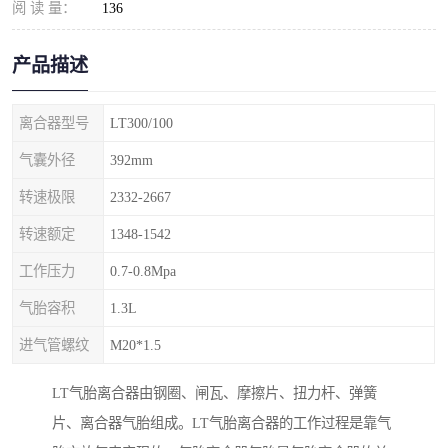
阅 读 量：
136
产品描述
离合器型号
LT300/100
气囊外径
392mm
转速极限
2332-2667
转速额定
1348-1542
工作压力
0.7-0.8Mpa
气胎容积
1.3L
进气管螺纹
M20*1.5
LT气胎离合器由钢圈、闸瓦、摩擦片、扭力杆、弹簧
片、离合器气胎组成。LT气胎离合器的工作过程是靠气