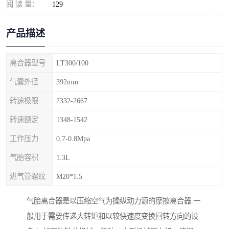
阅 读 量：
129
产品描述
离合器型号
LT300/100
气囊外径
392mm
转速极限
2332-2667
转速额定
1348-1542
工作压力
0.7-0.8Mpa
气胎容积
1.3L
进气管螺纹
M20*1.5
气胎离合器是以压缩空气为操纵动力源的摩擦离合器.一
般用于需要传递大转矩和以较快速度变换回转方向的设