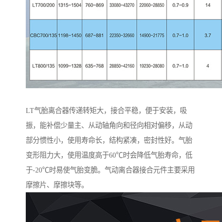
LT气胎离合器传递转矩大，接合平稳，便于安装，吸
振，能补偿少量主、从动轴角向和径向相对偏移，从动
部分惯性小，使用寿命长，结构紧凑，密封性好。气胎
变形阻力大，使用温度高于60℃时会降低气胎寿命，低
于-20℃时易使气胎变脆。气动离合器接合元件主要采用
摩擦片、摩擦块等。