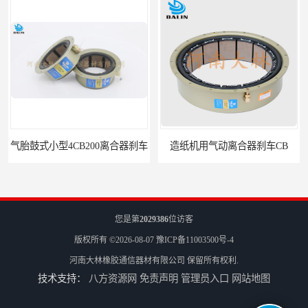
气胎鼓式小型4CB200离合器刹车
造纸机用气动离合器刹车CB
您是第
2029386
位访客
版权所有 ©2026-08-07
豫ICP备11003500号-4
河南大林橡胶通信器材有限公司
保留所有权利.
技术支持：
八方资源网
免责声明
管理员入口
网站地图