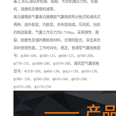
备上,如石油钻井机械、船舶、大型机械压力机、挖掘
机、球磨机及橡塑机械等。
离合器橡胶气囊离合器橡胶气囊按结构分胎式和通风式
两种，由外胶层，内胶层，帘布层组成。压风机、钻机
的制动装置。气囊工作压力为0.75Mpa。采用弹性、撕
裂、耐磨性及强的橡胶原材料，合理的配合。突出其优
异的使用性能。工作时间长，稳定。普通型气囊规格型
号：ф300×100、ф500×125、ф600×125、ф700×200、
ф770×135、ф1000×200、ф1070×200、通风型气囊规格
型号：Ф318×100、ф400×130、ф421×130、ф450×130、
ф580× 150、ф500×260、ф610×160、ф610×260、
ф1070×200、ф1170×250