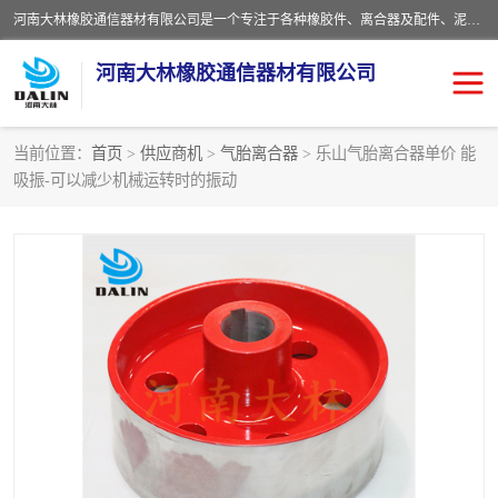
河南大林橡胶通信器材有限公司是一个专注于各种橡胶件、离合器及配件、泥浆泵及配件等产品设计制造和加工的企业。产品应用于矿山、冶金、石油、钢铁、化工、水泥、船舶、造纸、通用机械等各种大功率机械传动或制动装置。
河南大林橡胶通信器材有限公司
当前位置：
首页
>
供应商机
>
气胎离合器
> 乐山气胎离合器单价 能
吸振-可以减少机械运转时的振动
推盘离合器
通风离合器
VC离合器
矿山离合器
PO隔膜离合器
气胎离合器
泥浆泵空气包胶囊
气动元件
DY隔膜式离合器
CB离合器
KB离合器
实芯轮胎