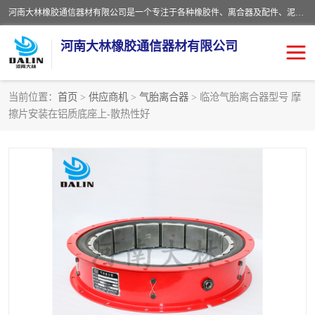
河南大林橡胶通信器材有限公司是一个专注于各种橡胶件、离合器及配件、泥浆泵及配件等产品设计制造和加工的企业。产品应用于矿山、冶金、石油、钢铁、化工、水泥、船舶、造纸、通用机械等各种大功率机械传动或制动装置。
河南大林橡胶通信器材有限公司
当前位置：
首页
>
供应商机
>
气胎离合器
> 临沧气胎离合器型号 摩
擦片安装在铝质底座上-散热性好
推盘离合器
通风离合器
VC离合器
矿山离合器
PO隔膜离合器
气胎离合器
泥浆泵空气包胶囊
气动元件
DY隔膜式离合器
CB离合器
KB离合器
实芯轮胎