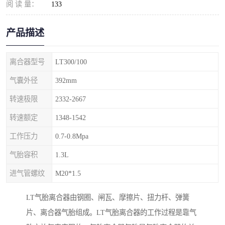
阅 读 量：
133
产品描述
离合器型号
LT300/100
气囊外径
392mm
转速极限
2332-2667
转速额定
1348-1542
工作压力
0.7-0.8Mpa
气胎容积
1.3L
进气管螺纹
M20*1.5
LT气胎离合器由钢圈、闸瓦、摩擦片、扭力杆、弹簧
片、离合器气胎组成。LT气胎离合器的工作过程是靠气