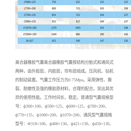
离合器橡胶气囊离合器橡胶气囊按结构分胎式和通风式
两种，由外胶层，内胶层，帘布层组成。压风机、钻机
的制动装置。气囊工作压力为0.75Mpa。采用弹性、撕
裂、耐磨性及强的橡胶原材料，合理的配合。突出其优
异的使用性能。工作时间长，稳定。普通型气囊规格型
号：ф300×100、ф500×125、ф600×125、ф700×200、
ф770×135、ф1000×200、ф1070×200、通风型气囊规格
型号：Ф318×100、ф400×130、ф421×130、ф450×130、