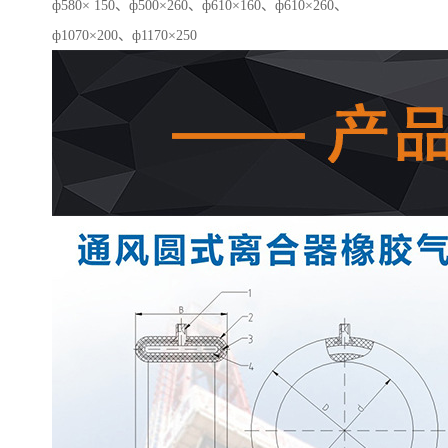
ф580× 150、ф500×260、ф610×160、ф610×260、
ф1070×200、ф1170×250