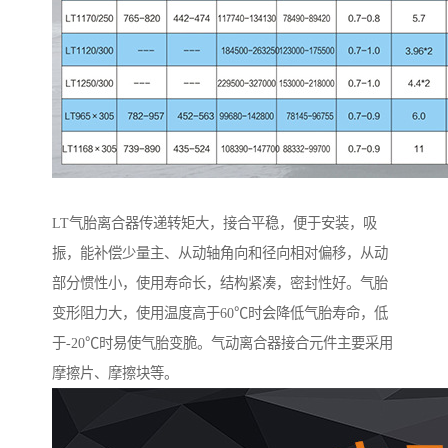
LT气胎离合器传递转矩大，接合平稳，便于安装，吸
振，能补偿少量主、从动轴角向和径向相对偏移，从动
部分惯性小，使用寿命长，结构紧凑，密封性好。气胎
变形阻力大，使用温度高于60℃时会降低气胎寿命，低
于-20℃时易使气胎变脆。气动离合器接合元件主要采用
摩擦片、摩擦块等。