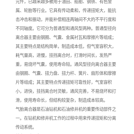
元件，已越来越多被用于油田、船舶、钢铁、有色金
属、轮胎等行业。它具有传动柔和，传递扭矩大，能抗
击冲击和振动，并能补偿相连两轴间不大的不平行度和
不同轴度。它可分为普通型和通风型两种。普通型径向
离合器主要由钢圈、气囊、金属衬瓦和摩擦片等组成；
其主要特点是结构简单，制造成本低，但气室容积大，
耗气量高，进慢，挂挡离合时，打滑时间长，发热严
重，易烧坏气囊，使用寿命短。通风型径向离合器主要
由钢圈、气囊、扭力盘、扭力杆、簧片、扇形体和摩擦
片等组成；其主要特点传递扭矩可靠性好，气室容积
小，进快，挂挡离合时灵敏，通风完善，不易烧坏和打
滑，使用寿命长，但结构较复杂，制造成本较高。
气胎离合器是石油钻机和石油修井机的重要传动部件之
一。在钻机和修井机工作的过程中用来传递扭矩和分离
传动系统。