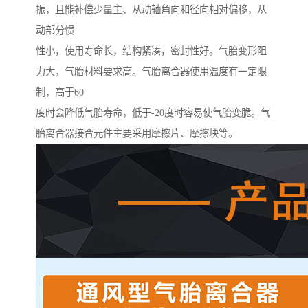
振，且能补偿少量主、从动轴角向和径向相对偏移，从
动部分惯
性小，使用寿命长，结构紧凑，密封性好。气胎变形阻
力大，气胎材料要求高。气胎离合器使用温度有一定限
制，高于60
度时会降低气胎寿命，低于-20度时容易使气胎变脆。气
胎离合器接合元件主要采用摩擦片、摩擦块等。