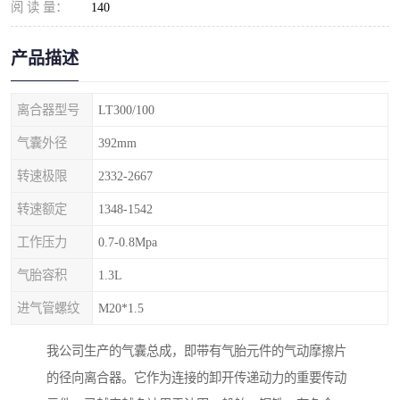
阅 读 量：
140
产品描述
离合器型号
LT300/100
气囊外径
392mm
转速极限
2332-2667
转速额定
1348-1542
工作压力
0.7-0.8Mpa
气胎容积
1.3L
进气管螺纹
M20*1.5
我公司生产的气囊总成，即带有气胎元件的气动摩擦片
的径向离合器。它作为连接的卸开传递动力的重要传动