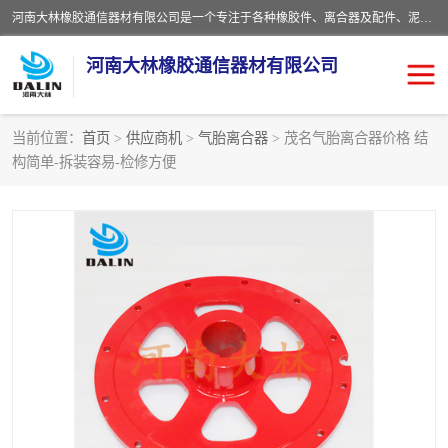
河南大林橡胶通信器材有限公司是一个专注于各种橡胶件、离合器及配件、泥浆泵及配件等产品设计制造和加工的企业。产品应用于矿山、冶金、石油、钢铁、化工、水泥、船舶、造纸、通用机械等各种大功率机械传动或制动装置。
河南大林橡胶通信器材有限公司
当前位置：
首页
>
供应商机
>
气胎离合器
> 茂名气胎离合器价格 结
构简单-拆装容易-检修方便
推盘离合器
通风离合器
VC离合器
矿山离合器
PO隔膜离合器
气胎离合器
泥浆泵空气包胶囊
气动元件
DY隔膜式离合器
CB离合器
KB离合器
实芯轮胎