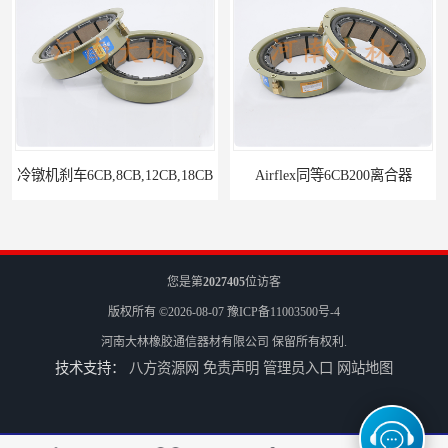
Airflex同等6CB200离合器
冷镦机电机用小型8CB250离合器制动器刹车
您是第
2027405
位访客
版权所有 ©2026-08-07
豫ICP备11003500号-4
河南大林橡胶通信器材有限公司
保留所有权利.
技术支持：
八方资源网
免责声明
管理员入口
网站地图
气胎鼓式小型4CB200离合器刹车
造纸机用气动离合器刹车CB