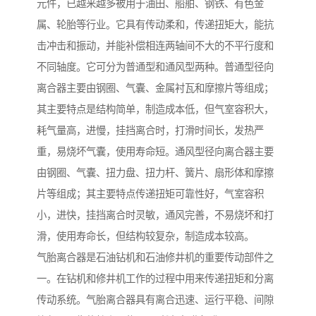
元件，已越来越多被用于油田、船舶、钢铁、有色金
属、轮胎等行业。它具有传动柔和，传递扭矩大，能抗
击冲击和振动，并能补偿相连两轴间不大的不平行度和
不同轴度。它可分为普通型和通风型两种。普通型径向
离合器主要由钢圈、气囊、金属衬瓦和摩擦片等组成；
其主要特点是结构简单，制造成本低，但气室容积大，
耗气量高，进慢，挂挡离合时，打滑时间长，发热严
重，易烧坏气囊，使用寿命短。通风型径向离合器主要
由钢圈、气囊、扭力盘、扭力杆、簧片、扇形体和摩擦
片等组成；其主要特点传递扭矩可靠性好，气室容积
小，进快，挂挡离合时灵敏，通风完善，不易烧坏和打
滑，使用寿命长，但结构较复杂，制造成本较高。
气胎离合器是石油钻机和石油修井机的重要传动部件之
一。在钻机和修井机工作的过程中用来传递扭矩和分离
传动系统。气胎离合器具有离合迅速、运行平稳、间隙