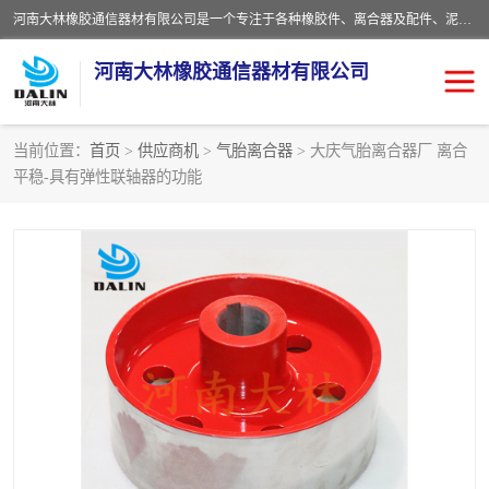
河南大林橡胶通信器材有限公司是一个专注于各种橡胶件、离合器及配件、泥浆泵及配件等产品设计制造和加工的企业。产品应用于矿山、冶金、石油、钢铁、化工、水泥、船舶、造纸、通用机械等各种大功率机械传动或制动装置。
河南大林橡胶通信器材有限公司
当前位置：
首页
>
供应商机
>
气胎离合器
> 大庆气胎离合器厂 离合
平稳-具有弹性联轴器的功能
推盘离合器
通风离合器
VC离合器
矿山离合器
PO隔膜离合器
气胎离合器
泥浆泵空气包胶囊
气动元件
DY隔膜式离合器
CB离合器
KB离合器
实芯轮胎