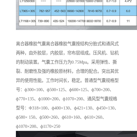
离合器橡胶气囊离合器橡胶气囊按结构分胎式和通风式
两种，由外胶层，内胶层，帘布层组成。压风机、钻机
的制动装置。气囊工作压力为0.75Mpa。采用弹性、撕
裂、耐磨性及强的橡胶原材料，合理的配合。突出其优
异的使用性能。工作时间长，稳定。普通型气囊规格型
号：ф300×100、ф500×125、ф600×125、ф700×200、
ф770×135、ф1000×200、ф1070×200、通风型气囊规格
型号：Ф318×100、ф400×130、ф421×130、ф450×130、
ф580× 150、ф500×260、ф610×160、ф610×260、
ф1070×200、ф1170×250