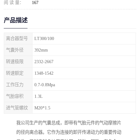
阅 读 量：
167
产品描述
离合器型号
LT300/100
气囊外径
392mm
转速极限
2332-2667
转速额定
1348-1542
工作压力
0.7-0.8Mpa
气胎容积
1.3L
进气管螺纹
M20*1.5
我公司生产的气囊总成，即带有气胎元件的气动摩擦片
的径向离合器。它作为连接的卸开传递动力的重要传动