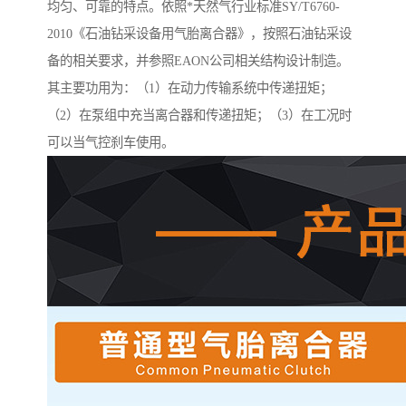
均匀、可靠的特点。依照*天然气行业标准SY/T6760-
2010《石油钻采设备用气胎离合器》，按照石油钻采设
备的相关要求，并参照EAON公司相关结构设计制造。
其主要功用为：（1）在动力传输系统中传递扭矩；
（2）在泵组中充当离合器和传递扭矩；（3）在工况时
可以当气控刹车使用。