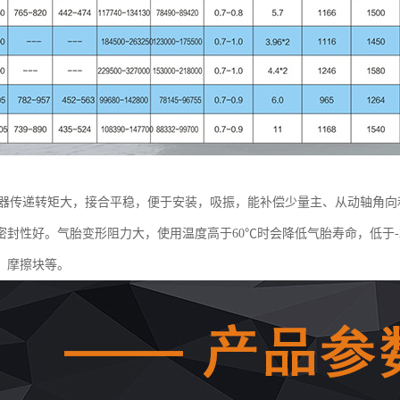
合器传递转矩大，接合平稳，便于安装，吸振，能补偿少量主、从动轴角
密封性好。气胎变形阻力大，使用温度高于60℃时会降低气胎寿命，低于-
、摩擦块等。