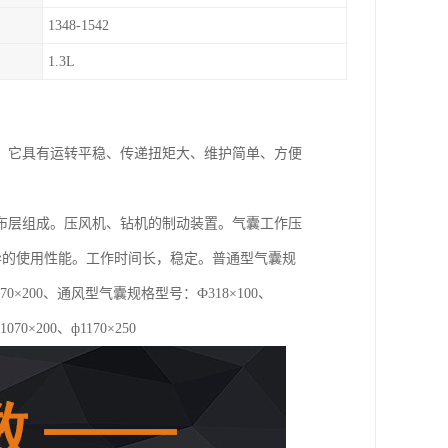
1348-1542
1.3L
，它具有运转平稳、传递扭矩大、维护简单、方便
。
布层组成。压风机、钻机的制动装置。气囊工作压
优异的使用性能。工作时间长，稳定。普通型气囊规
0、ф1070×200、通风型气囊规格型号：Ф318×100、
1070×200、ф1170×250