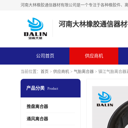
河南大林橡胶通信器材
公司首页
供应商机
当前位置：
首页
>
供应商机
>
气胎离合器
> 镇江气胎离合器
产品分类
Product
推盘离合器
通风离合器