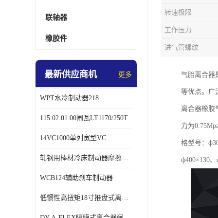
转速极限
联轴器
工作压力
橡胶件
进气管螺纹
最新供应商机
更多
气胎离合器
等优点。广
WPT水冷制动器218
离合器橡胶
115.02.01.00闸瓦LT1170/250T
力为0.7
14VC1000单列宽型VC
格型号：ф300
轧钢用棒材冷床制动器摩擦片218
ф400×130、
WCB124辅助刹车制动器
低惯性高扭矩18寸推盘式离合器中心盘齿盘W18-11-101
DY-A-FLEX隔膜式离合器闸瓦总成7015125A