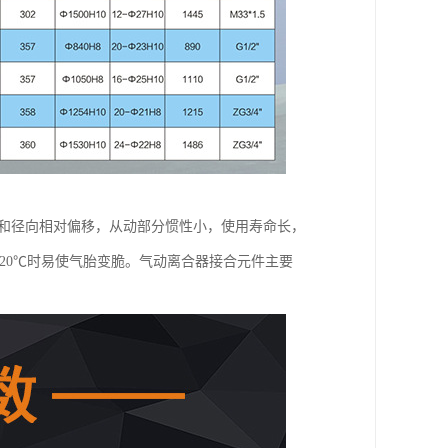
向和径向相对偏移，从动部分惯性小，使用寿命长，
20℃时易使气胎变脆。气动离合器接合元件主要