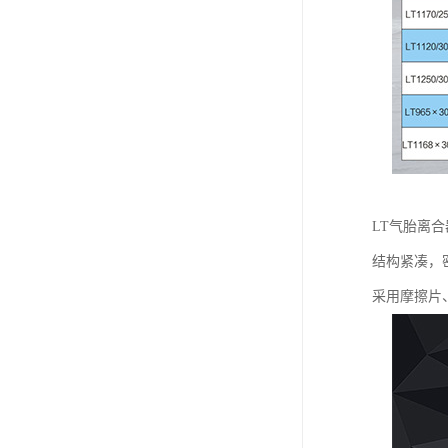
LT气胎离
结构紧凑，
采用摩擦片