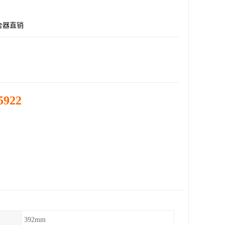
合器直销
5922
392mm