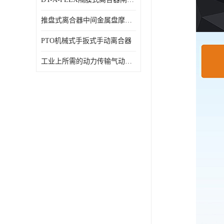
推盘式离合器中间金属盘摩擦盘18寸
PTO机械式手扳式手动离合器
工业上所需的动力传输气动离合器WCB424