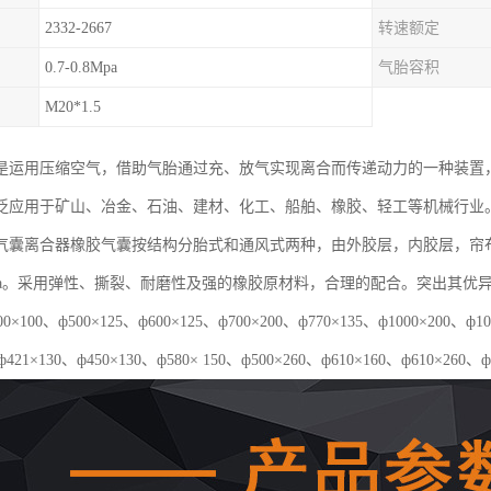
2332-2667
转速额定
0.7-0.8Mpa
气胎容积
M20*1.5
是运用压缩空气，借助气胎通过充、放气实现离合而传递动力的一种装置
泛应用于矿山、冶金、石油、建材、化工、船舶、橡胶、轻工等机械行业
气囊离合器橡胶气囊按结构分胎式和通风式两种，由外胶层，内胶层，帘
5Mpa。采用弹性、撕裂、耐磨性及强的橡胶原材料，合理的配合。突出其
×100、ф500×125、ф600×125、ф700×200、ф770×135、ф1000×20
ф421×130、ф450×130、ф580× 150、ф500×260、ф610×160、ф610×260、ф