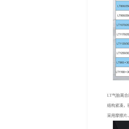
LT气胎离
结构紧凑，
采用摩擦片