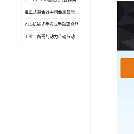
推盘式离合器中间金属盘摩擦盘18寸
PTO机械式手扳式手动离合器
工业上所需的动力传输气动离合器WCB424