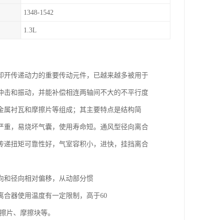
1348-1542
1.3L
卸开传递动力的重要传动元件，已越来越多被用于
冲击和振动，并能补偿相连两轴间不大的不平行度
金属衬瓦和摩擦片等组成；其主要特点是结构简
严重，易烧坏气囊，使用寿命短。通风型径向离合
传递扭矩可靠性好，气室容积小，进快，挂挡离合
向和径向相对偏移，从动部分惯
合器使用温度有一定限制，高于60
摩擦片、摩擦块等。