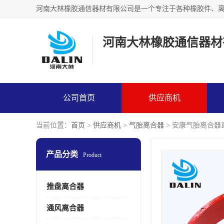
河南大林橡胶通信器材
公司首页
供应商机
当前位置：
首页
>
供应商机
>
气胎离合器
> 安康气胎离合器
产品分类
Product
推盘离合器
通风离合器