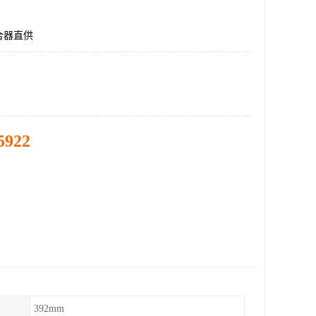
合器直供
5922
392mm