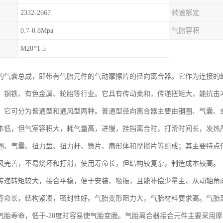
2332-2667
转速额定
0.7-0.8Mpa
气胎容积
M20*1.5
的气囊总成，即带有气胎元件的气动摩擦片的径向离合器。它作为连接的
、钢铁、有色金属、轮胎等行业。它具有传动柔和，传递扭矩大，能抗击
。它可分为普通型和通风型两种。普通型径向离合器主要由钢圈、气囊、
本低，但气室容积大，耗气量高，进慢，挂挡离合时，打滑时间长，发热
圈、气囊、扭力盘、扭力杆、簧片、扇形体和摩擦片等组成；其主要特点
风完善，不易烧坏和打滑，使用寿命长，但结构较复杂，制造成本较高。
传递转矩较大，接合平稳，便于安装、吸振，且能补偿少量主、从动轴角
寿命长，结构紧凑，密封性好。气胎变形阻力大，气胎材料要求高。气胎离
气胎寿命，低于-20度时容易使气胎变脆。气胎离合器接合元件主要采用