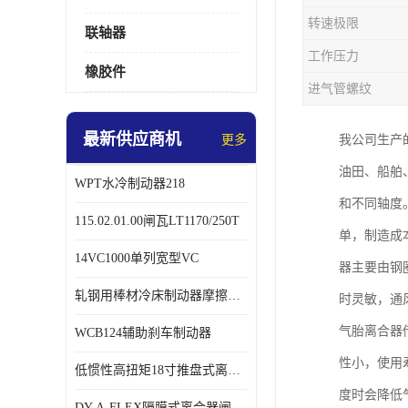
转速极限
联轴器
工作压力
橡胶件
进气管螺纹
最新供应商机
更多
我公司生产
油田、船舶
WPT水冷制动器218
和不同轴度
115.02.01.00闸瓦LT1170/250T
单，制造成
14VC1000单列宽型VC
器主要由钢
轧钢用棒材冷床制动器摩擦片218
时灵敏，通
气胎离合器
WCB124辅助刹车制动器
性小，使用
低惯性高扭矩18寸推盘式离合器中心盘齿盘W18-11-101
度时会降低
DY-A-FLEX隔膜式离合器闸瓦总成7015125A