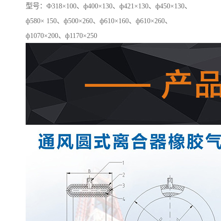
型号：Ф318×100、ф400×130、ф421×130、ф450×130、
ф580× 150、ф500×260、ф610×160、ф610×260、
ф1070×200、ф1170×250