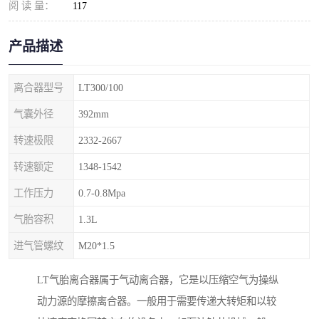
阅 读 量：
117
产品描述
离合器型号
LT300/100
气囊外径
392mm
转速极限
2332-2667
转速额定
1348-1542
工作压力
0.7-0.8Mpa
气胎容积
1.3L
进气管螺纹
M20*1.5
LT气胎离合器属于气动离合器，它是以压缩空气为操纵
动力源的摩擦离合器。一般用于需要传递大转矩和以较