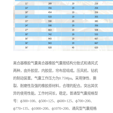
离合器橡胶气囊离合器橡胶气囊按结构分胎式和通风式
两种，由外胶层，内胶层，帘布层组成。压风机、钻机
的制动装置。气囊工作压力为0.75Mpa。采用弹性、撕
裂、耐磨性及强的橡胶原材料，合理的配合。突出其优
异的使用性能。工作时间长，稳定。普通型气囊规格型
号：ф300×100、ф500×125、ф600×125、ф700×200、
ф770×135、ф1000×200、ф1070×200、通风型气囊规格