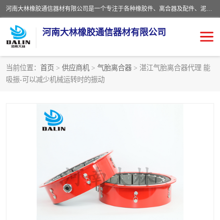
河南大林橡胶通信器材有限公司是一个专注于各种橡胶件、离合器及配件、泥浆泵及配件等产品设计制造和加工的企业。产品应用于矿山、冶金、石油、钢铁、化工、水泥、船舶、造纸、通用机械等各种大功率机械传动或制动装置。
河南大林橡胶通信器材有限公司
当前位置：
首页
>
供应商机
>
气胎离合器
> 湛江气胎离合器代理 能
吸振-可以减少机械运转时的振动
推盘离合器
通风离合器
VC离合器
矿山离合器
PO隔膜离合器
气胎离合器
泥浆泵空气包胶囊
气动元件
DY隔膜式离合器
CB离合器
KB离合器
实芯轮胎