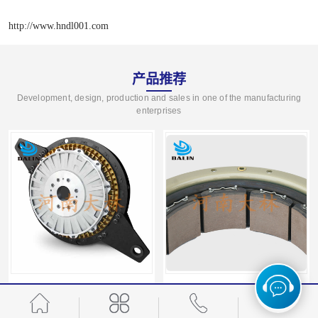
http://www.hndl001.com
产品推荐
Development, design, production and sales in one of the manufacturing
enterprises
气动冲床离合器KB0100
气胎离合器气囊12CB350