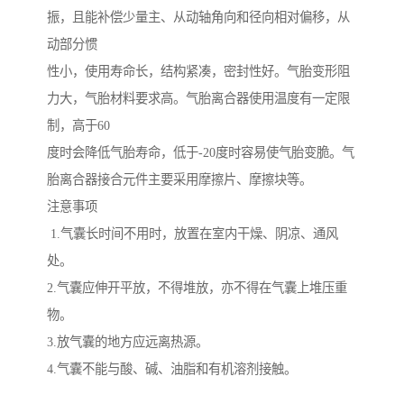
振，且能补偿少量主、从动轴角向和径向相对偏移，从
动部分惯
性小，使用寿命长，结构紧凑，密封性好。气胎变形阻
力大，气胎材料要求高。气胎离合器使用温度有一定限
制，高于60
度时会降低气胎寿命，低于-20度时容易使气胎变脆。气
胎离合器接合元件主要采用摩擦片、摩擦块等。
注意事项
1.气囊长时间不用时，放置在室内干燥、阴凉、通风
处。
2.气囊应伸开平放，不得堆放，亦不得在气囊上堆压重
物。
3.放气囊的地方应远离热源。
4.气囊不能与酸、碱、油脂和有机溶剂接触。