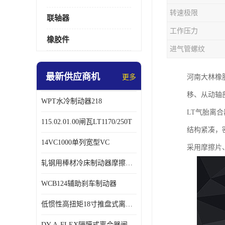
转速极限
联轴器
工作压力
橡胶件
进气管螺纹
最新供应商机
更多
河南大林橡
移、从动轴
WPT水冷制动器218
LT气胎离
115.02.01.00闸瓦LT1170/250T
结构紧凑，
14VC1000单列宽型VC
采用摩擦片
轧钢用棒材冷床制动器摩擦片218
WCB124辅助刹车制动器
低惯性高扭矩18寸推盘式离合器中心盘齿盘W18-11-101
DY-A-FLEX隔膜式离合器闸瓦总成7015125A