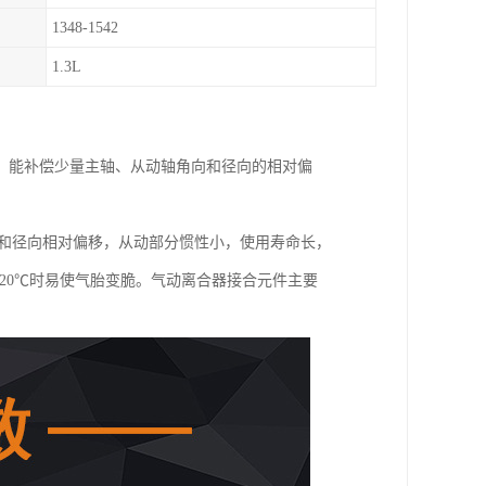
1348-1542
1.3L
、能补偿少量主轴、从动轴角向和径向的相对偏
向和径向相对偏移，从动部分惯性小，使用寿命长，
20℃时易使气胎变脆。气动离合器接合元件主要