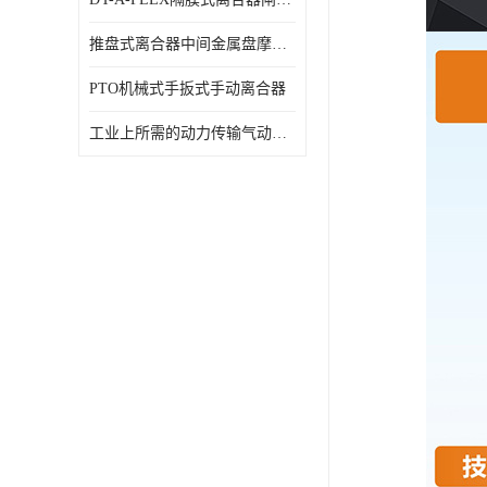
推盘式离合器中间金属盘摩擦盘18寸
PTO机械式手扳式手动离合器
工业上所需的动力传输气动离合器WCB424