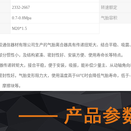
2332-2667
转速额定
0.7-0.8Mpa
气胎容积
M20*1.5
胶通信器材有限公司生产的气胎离合器具有传递扭矩大、结合平稳、吸震
部分惯性小，及结构紧凑、密封性好、安装方便、使用寿命长等特点。
合器传递转矩大，接合平稳，便于安装，吸振，能补偿少量主、从动轴角
密封性好。气胎变形阻力大，使用温度高于60℃时会降低气胎寿命，低于-
、摩擦块等。