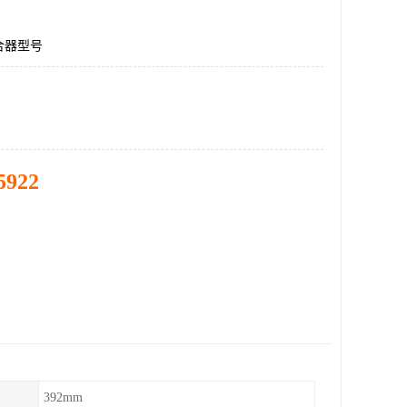
合器型号
5922
392mm