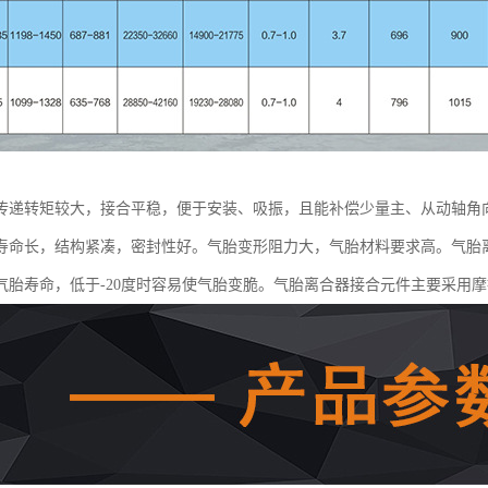
传递转矩较大，接合平稳，便于安装、吸振，且能补偿少量主、从动轴角
寿命长，结构紧凑，密封性好。气胎变形阻力大，气胎材料要求高。气胎离
气胎寿命，低于-20度时容易使气胎变脆。气胎离合器接合元件主要采用