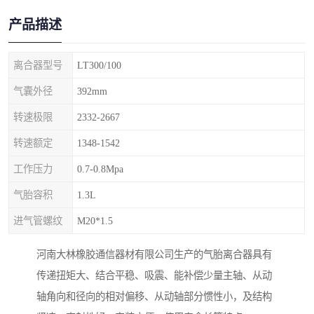
产品描述
离合器型号
LT300/100
气囊外径
392mm
转速极限
2332-2667
转速额定
1348-1542
工作压力
0.7-0.8Mpa
气胎容积
1.3L
进气管螺纹
M20*1.5
河南大林橡胶通信器材有限公司生产的气胎离合器具有
传递扭矩大、结合平稳、吸震、能补偿少量主轴、从动
轴角向和径向的相对偏移、从动轴部分惯性小，及结构