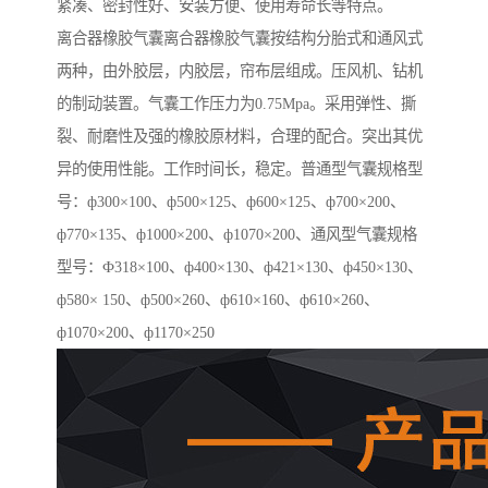
紧凑、密封性好、安装方便、使用寿命长等特点。
离合器橡胶气囊离合器橡胶气囊按结构分胎式和通风式
两种，由外胶层，内胶层，帘布层组成。压风机、钻机
的制动装置。气囊工作压力为0.75Mpa。采用弹性、撕
裂、耐磨性及强的橡胶原材料，合理的配合。突出其优
异的使用性能。工作时间长，稳定。普通型气囊规格型
号：ф300×100、ф500×125、ф600×125、ф700×200、
ф770×135、ф1000×200、ф1070×200、通风型气囊规格
型号：Ф318×100、ф400×130、ф421×130、ф450×130、
ф580× 150、ф500×260、ф610×160、ф610×260、
ф1070×200、ф1170×250