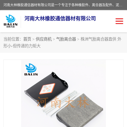
河南大林橡胶通信器材有限公司是一个专注于各种橡胶件、离合器及配件、泥浆泵及配件等产品设计制造和加工的企业。产品应用于矿山、冶金、石油、钢铁、化工、水泥、船舶、造纸、通用机械等各种大功率机械传动或制动装置。
河南大林橡胶通信器材有限公司
当前位置：
首页
>
供应商机
>
气胎离合器
> 株洲气胎离合器直供 外
形小-但传递的力矩大
推盘离合器
通风离合器
VC离合器
矿山离合器
PO隔膜离合器
气胎离合器
泥浆泵空气包胶囊
气动元件
DY隔膜式离合器
CB离合器
KB离合器
实芯轮胎