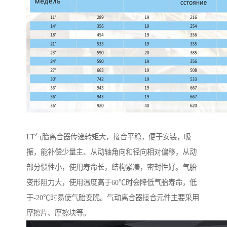
LT气胎离合器传递转矩大，接合平稳，便于安装，吸
振，能补偿少量主、从动轴角向和径向相对偏移，从动
部分惯性小，使用寿命长，结构紧凑，密封性好。气胎
变形阻力大，使用温度高于60℃时会降低气胎寿命，低
于-20℃时易使气胎变脆。气动离合器接合元件主要采用
摩擦片、摩擦块等。