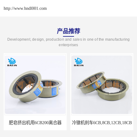
http://www.hndl001.com
产品推荐
Development, design, production and sales in one of the manufacturing
enterprises
肥皂挤出机用6CB200离合器
冷镦机刹车6CB,8CB,12CB,18CB