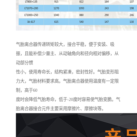
气胎离合器传递转矩较大，接合平稳，便于安装、吸
振，且能补偿少量主、从动轴角向和径向相对偏移，从
动部分惯
性小，使用寿命长，结构紧凑，密封性好。气胎变形阻
力大，气胎材料要求高。气胎离合器使用温度有一定限
制，高于60
度时会降低气胎寿命，低于-20度时容易使气胎变脆。气
胎离合器接合元件主要采用摩擦片、摩擦块等。